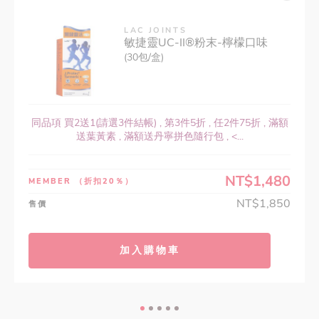
LAC JOINTS
敏捷靈UC-II®粉末-檸檬口味
(30包/盒)
同品項 買2送1(請選3件結帳) , 第3件5折 , 任2件75折 , 滿額
送葉黃素 , 滿額送丹寧拼色隨行包 , <...
NT$1,480
MEMBER
（折扣20％）
NT$1,850
售價
加入購物車