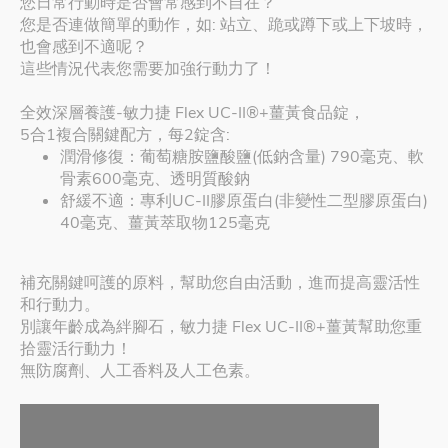
您日常行動時是否會常感到不自在？
您是否連做簡單的動作，如: 站立、跪或蹲下或上下坡時，
也會感到不適呢？
這些情況代表您需要加強行動力了！
全效深層養護-敏力捷 Flex UC-II®+薑黃食品錠，
5合1複合關鍵配方，每2錠含:
潤滑修復：葡萄糖胺鹽酸鹽(低鈉含量) 790毫克、軟
骨素600毫克、透明質酸鈉
舒緩不適：專利UC-II膠原蛋白(非變性二型膠原蛋白)
40毫克、薑黃萃取物125毫克
補充關鍵呵護的原料，幫助您自由活動，進而提高靈活性
和行動力。
別讓年齡成為絆腳石，敏力捷 Flex UC-II®+薑黃幫助您重
拾靈活行動力！
無防腐劑、人工香料及人工色素。