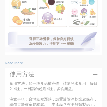
魚油
維他命C
有機硫化物
維他命A
薑黃
膠原蛋白
維生素D
鈣質
維他命E
柑橘類
(生物類黃酮)
軟骨素
選擇正確營養，保持良好習慣
為步伐添力，行動更上一層樓!
Read More
使用方法
食用方法：如一般食品補充物，請隨開水食用，每日
2-4錠，一日請勿超過4錠，多食無益。
注意事項：台灣氣候溼熱，請置於陰涼乾燥處保存，
請勿置於孩童易取處。「本產品含有甲殼類製品」。