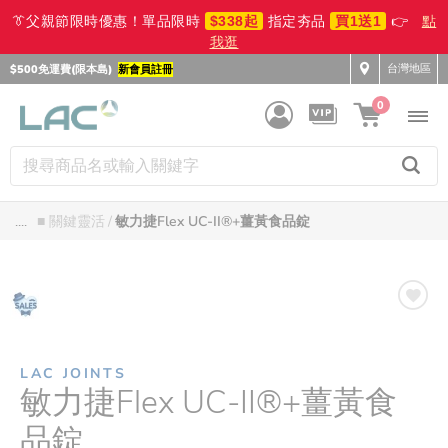
👔父親節限時優惠！單品限時
$338起
指定夯品
買1送1
👉
點
我逛
台灣地區
$500免運費(限本島)
新會員註冊
0
....
■ 關鍵靈活
敏力捷Flex UC-II®+薑黃食品錠
LAC JOINTS
敏力捷Flex UC-II®+薑黃食
品錠