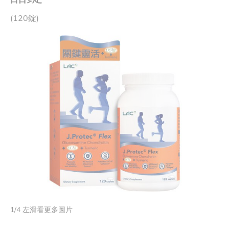
(120錠)
1
/
4
左滑看更多圖片