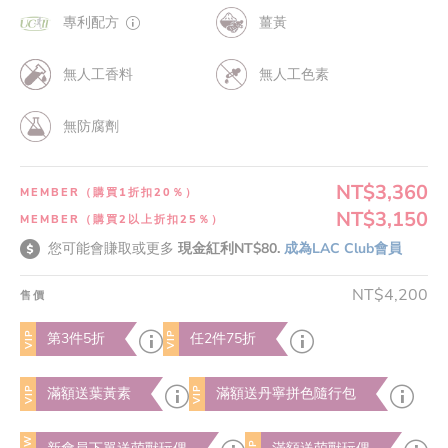
專利配方
薑黃
無人工香料
無人工色素
無防腐劑
NT$3,360
MEMBER（購買1折扣20％）
NT$3,150
MEMBER（購買2以上折扣25％）
您可能會賺取或更多
現金紅利NT$80.
成為LAC Club會員
NT$4,200
售價
VIP
VIP
第3件5折
任2件75折
VIP
VIP
滿額送葉黃素
滿額送丹寧拼色隨行包