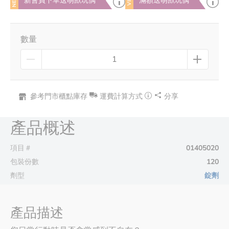
NEW
VIP
新會員下單送萌獸玩偶
滿額送萌獸玩偶
數量
參考門市櫃點庫存
運費計算方式
分享
產品概述
項目＃
01405020
包裝份數
120
劑型
錠劑
產品描述