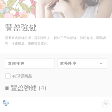
豐盈強健
營養直達煩惱根源，再創源生力，解決三千絲煩惱，強韌有感，滋潤調
理，活絡根源，恢復豐盈柔亮。
價格降序
進階搜尋
有現貨商品
■ 豐盈強健 (4)