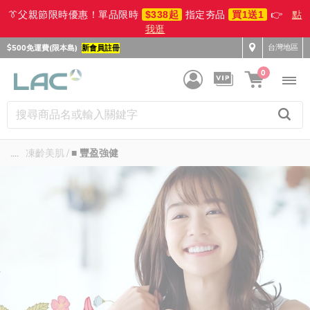
👔父親節限時優惠！單品限時
$338起
指定夯品
買1送1
👉
點
我逛
台灣地區
$500免運費(限本島)
新會員註冊
0
....
凍齡美肌
■ 豐盈強健