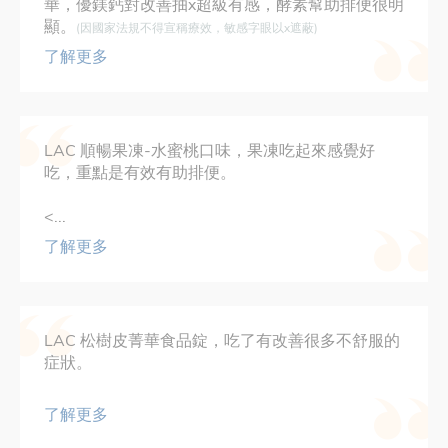
華，優鎂鈣對改善抽x超級有感，酵素幫助排便很明
顯。
(因國家法規不得宣稱療效，敏感字眼以x遮蔽)
了解更多
LAC 順暢果凍-水蜜桃口味，果凍吃起來感覺好
吃，重點是有效有助排便。
<...
了解更多
LAC 松樹皮菁華食品錠，吃了有改善很多不舒服的
症狀。
了解更多