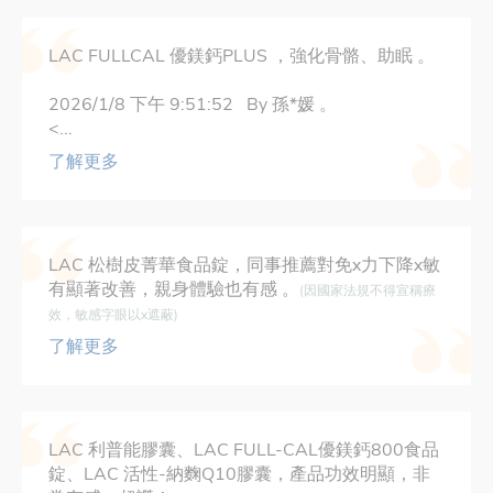
LAC FULLCAL 優鎂鈣PLUS ，強化骨骼、助眠 。
2026/1/8 下午 9:51:52 By 孫*媛 。
<...
了解更多
LAC 松樹皮菁華食品錠，同事推薦對免x力下降x敏
有顯著改善，親身體驗也有感 。
(因國家法規不得宣稱療
效，敏感字眼以x遮蔽)
了解更多
LAC 利普能膠囊、LAC FULL-CAL優鎂鈣800食品
錠、LAC 活性-納麴Q10膠囊，產品功效明顯，非