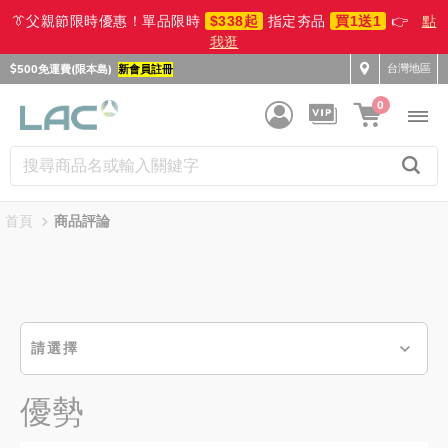
👔父親節限時優惠！單品限時
$338起
指定夯品
買1送1
👉
點
我逛
台灣地區
$500免運費(限本島)
新會員註冊
0
首頁
商品評論
請選擇
優勢