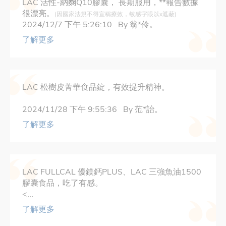
LAC 活性-納麴Q10膠囊，
長期服用，**報告數據
很漂亮。
(因國家法規不得宣稱療效，敏感字眼以x遮蔽)
2024/12/7 下午 5:26:10 By 翁*伶。
了解更多
LAC 松樹皮菁華食品錠，有效提升精神。
2024/11/28 下午 9:55:36 By 范*詒。
了解更多
LAC FULLCAL 優鎂鈣PLUS、LAC 三強魚油1500
膠囊食品，吃了有感。
<...
了解更多