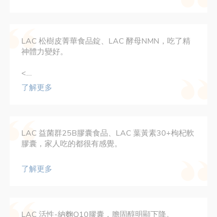
LAC 松樹皮菁華食品錠、LAC 酵母NMN，吃了精
神體力變好。
<...
了解更多
LAC 益菌群25B膠囊食品、LAC 葉黃素30+枸杞軟
膠囊，家人吃的都很有感覺。
了解更多
LAC 活性-納麴Q10膠囊，膽固醇明顯下降。