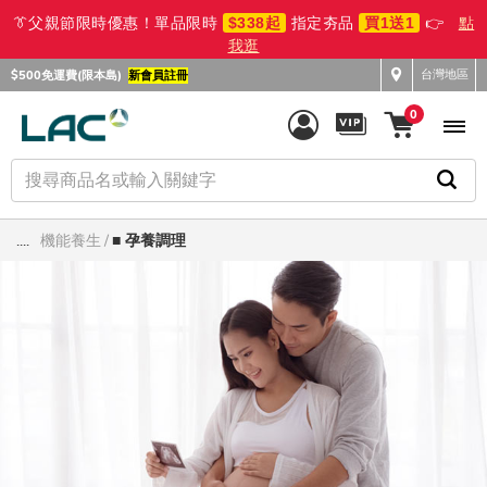
👔父親節限時優惠！單品限時
$338起
指定夯品
買1送1
👉
點
我逛
台灣地區
$500免運費(限本島)
新會員註冊
0
....
機能養生
■ 孕養調理