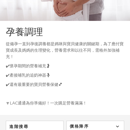
孕養調理
從備孕一直到孕後調養都是媽咪與寶貝健康的關鍵期，
為了應付寶
寶成長及媽媽的生理變化，營養需求和以往不同，需格外加強補
充！
✔️懷孕期間的營養補充🤰
✔️產後哺乳的追奶神器🤱
✔️還有最重要的寶貝營養保健💕
🔽LAC通通為你準備好！一次購足營養滿滿！
價格降序
進階搜尋