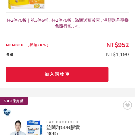
任2件75折｜第3件5折 , 任2件75折 , 滿額送葉黃素 , 滿額送丹寧拼
色隨行包 , <...
NT$952
MEMBER
（折扣20％）
NT$1,190
售價
加入購物車
500億好菌
LAC PROBIOTIC
益菌群50B膠囊
(30顆)