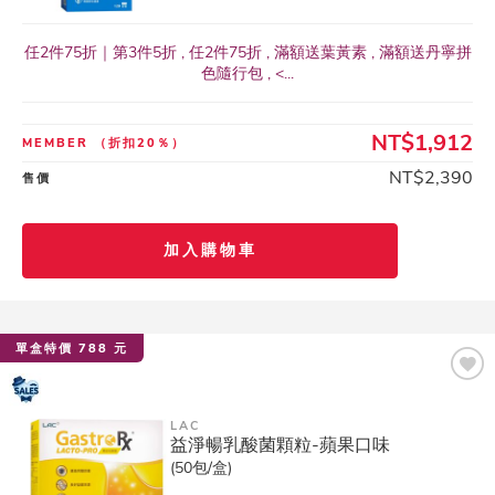
任2件75折｜第3件5折 , 任2件75折 , 滿額送葉黃素 , 滿額送丹寧拼
色隨行包 , <...
NT$1,912
MEMBER
（折扣20％）
NT$2,390
售價
加入購物車
單盒特價 788 元
LAC
益淨暢乳酸菌顆粒-蘋果口味
(50包/盒)