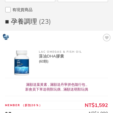
有現貨商品
■ 孕養調理 (23)
LAC OMEGAS & FISH OIL
藻油DHA膠囊
(60顆)
滿額送葉黃素 , 滿額送丹寧拼色隨行包 ,
新會員下單送萌獸玩偶 , 滿額送萌獸玩偶
NT$1,592
MEMBER
（折扣20％）