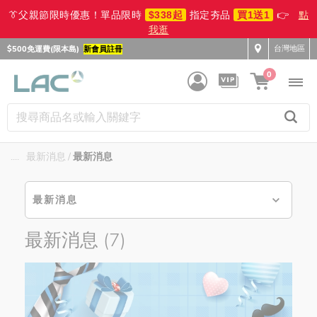
👔父親節限時優惠！單品限時
$338起
指定夯品
買1送1
👉
點
我逛
台灣地區
$500免運費(限本島)
新會員註冊
0
....
最新消息
最新消息
最新消息
最新消息
(7)