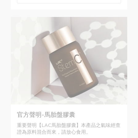
官方聲明-馬胎盤膠囊
重要聲明【LAC馬胎盤膠囊】本產品之氣味經查
證為原料混合而來，請放心食用。