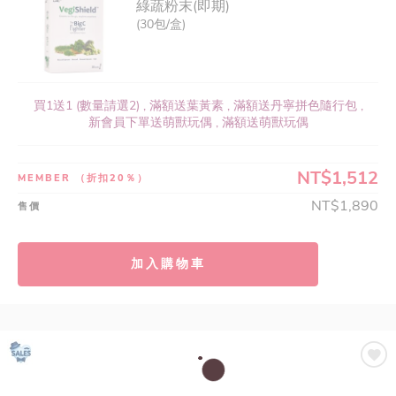
綠蔬粉末(即期)
(30包/盒)
買1送1 (數量請選2) , 滿額送葉黃素 , 滿額送丹寧拼色隨行包 ,
新會員下單送萌獸玩偶 , 滿額送萌獸玩偶
NT$1,512
MEMBER
（折扣20％）
NT$1,890
售價
加入購物車