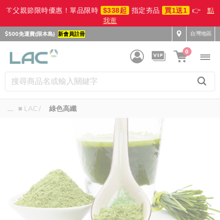
👔父親節限時優惠！單品限時
$338起
指定夯品
買1送1
👉
點
我逛
台灣地區
$500免運費(限本島)
新會員註冊
0
....
■ LAC
綠色高纖