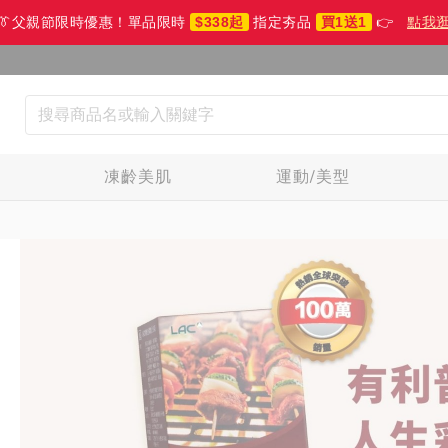
👔父親節限時優惠！單品限時
$338起
指定夯品
買1送1
👉
點我
生
凍齡美肌
運動/美型