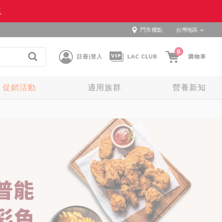
逛
門市櫃點
台灣地區
0
註冊|登入
LAC CLUB
購物車
促銷活動
適用族群
營養新知