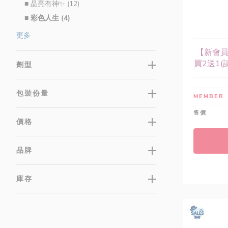
■ 晶亮有神✨ (12)
■ 彩色人生 (4)
■ 關鍵靈活 (16)
更多
■ 私密呵護 (9)
【新會員
■ 雄風再現 (14)
買2送1(請
劑型
■ 活力充沛 (14)
■ 月月順心 (9)
包裝份量
MEMBER
■ 穩定調控 (6)
售價
■ 病後補養 (10)
價格
■ 超級食物 (12)
■ 保衛調理 (5)
品牌
■ 舒敏保護 (41)
■ 體內環保 (18)
庫存
■ 豐盈強健 (4)
凍齡美肌 (43)
運動/美型 (76)