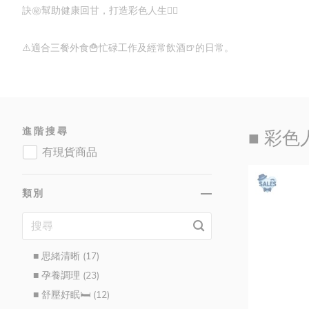
訣㊙️幫助健康回甘，
打造彩色人生🙋‍♂️
⚠️適合三餐外食🍟忙碌工作及經常飲酒🍺的日常。
進階搜尋
■ 彩色人
有現貨商品
品牌 (253)
類別
維生素/礦物質 (116)
機能養生 (152)
■ 三高循環🐟 (25)
■ 思緒清晰 (17)
■ 孕養調理 (23)
■ 舒壓好眠🛏️ (12)