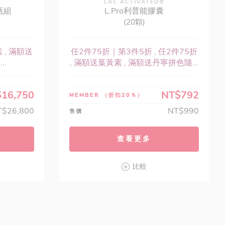
LAC ACTIVATED®
瓶組
L.Pro利普能膠囊
(20顆)
 , 滿額送
任2件75折｜第3件5折 , 任2件75折
..
, 滿額送葉黃素 , 滿額送丹寧拼色隨...
16,750
NT$792
MEMBER
（折扣20％）
T$26,800
NT$990
售價
查看更多
比較