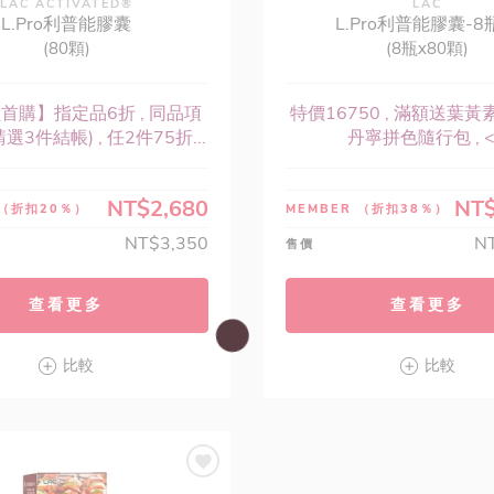
LAC ACTIVATED®
LAC
L.Pro利普能膠囊
L.Pro利普能膠囊-8
(80顆)
(8瓶x80顆)
首購】指定品6折 , 同品項
特價16750 , 滿額送葉黃素
選3件結帳) , 任2件75折...
丹寧拼色隨行包 , <.
NT$2,680
NT$
（折扣20％）
MEMBER
（折扣38％）
NT$3,350
N
售價
查看更多
查看更多
比較
比較