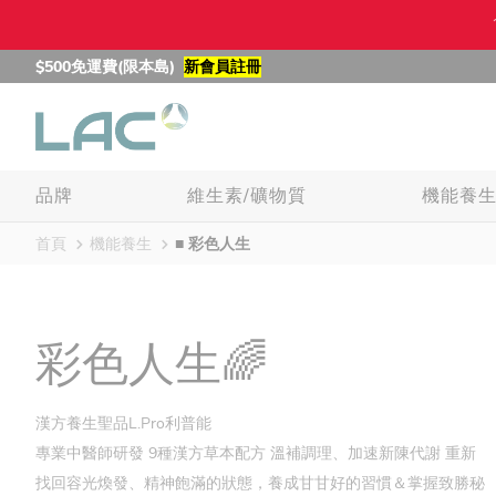
$500免運費(限本島)
新會員註冊
品牌
維生素/礦物質
機能養
首頁
機能養生
■ 彩色人生
彩色人生🌈
漢方養生聖品L.Pro利普能
專業中醫師研發 9種漢方草本配方 溫補調理、加速新陳代謝 重新
找回容光煥發、精神飽滿的狀態，養成甘甘好的習慣＆掌握致勝秘