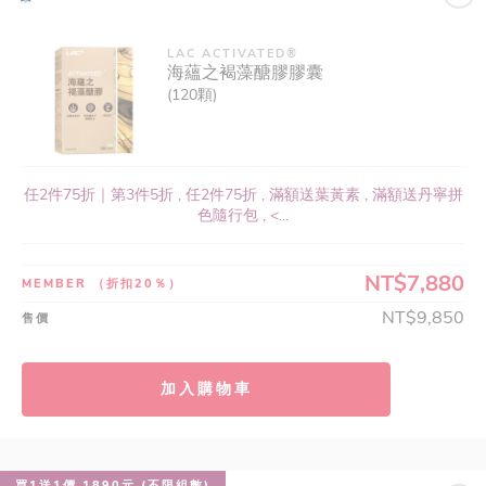
LAC ACTIVATED®
海蘊之褐藻醣膠膠囊
(120顆)
任2件75折｜第3件5折 , 任2件75折 , 滿額送葉黃素 , 滿額送丹寧拼
色隨行包 , <...
NT$7,880
MEMBER
（折扣20％）
NT$9,850
售價
加入購物車
買1送1價 1890元 (不限組數)