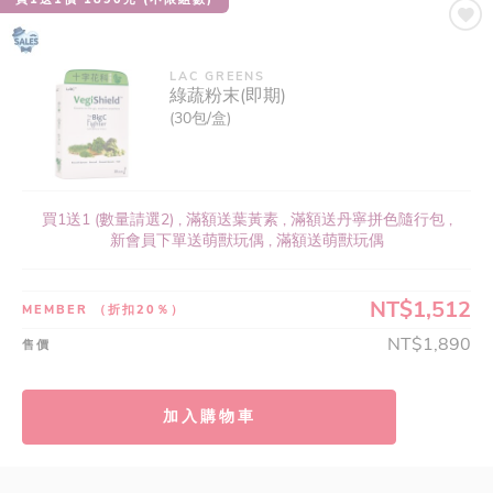
LAC GREENS
綠蔬粉末(即期)
(30包/盒)
買1送1 (數量請選2) , 滿額送葉黃素 , 滿額送丹寧拼色隨行包 ,
新會員下單送萌獸玩偶 , 滿額送萌獸玩偶
NT$1,512
MEMBER
（折扣20％）
NT$1,890
售價
加入購物車