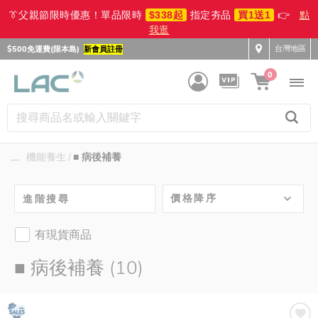
👔父親節限時優惠！單品限時
$338起
指定夯品
買1送1
👉
點
我逛
台灣地區
$500免運費(限本島)
新會員註冊
0
....
機能養生
■ 病後補養
價格降序
進階搜尋
有現貨商品
■ 病後補養 (10)