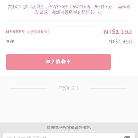
買1送1 (數量請選2) , 任2件75折｜第3件5折 , 任2件75折 , 滿額送
葉黃素 , 滿額送丹寧拼色隨行包 , <...
NT$1,192
MEMBER
（折扣20％）
NT$1,490
售價
加入購物車
已經到底了
訂閱電子報獲取最新資訊