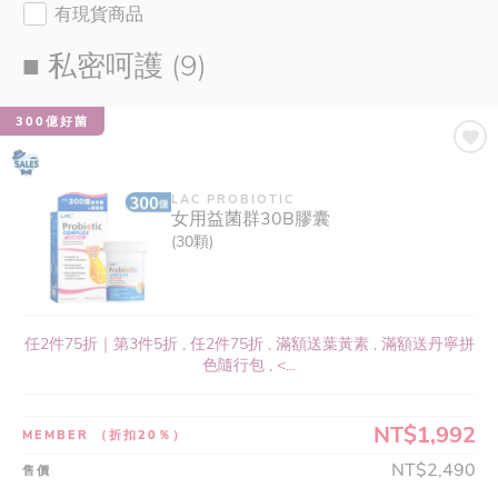
有現貨商品
■ 私密呵護 (9)
300億好菌
LAC PROBIOTIC
女用益菌群30B膠囊
(30顆)
任2件75折｜第3件5折 , 任2件75折 , 滿額送葉黃素 , 滿額送丹寧拼
色隨行包 , <...
NT$1,992
MEMBER
（折扣20％）
NT$2,490
售價