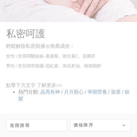
私密呵護
輕鬆解除私密困擾㊙️推薦成份：
女性♀️拒當悶騷妹妹-蔓越莓、維生素C、益菌群
男性♂️告別滴答困擾-茄紅素、南瓜籽油、植物固醇
點擊下方文字 了解更多>>
熱門分類:
晶亮有神
/
月月順心
/
孕期營養
/
孩童
/
銀
髮
價格降序
進階搜尋