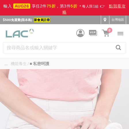
輸入
AUG26
享任2件
75折
，第3件
5折
👉
點我看攻
＊每人限1組
略
台灣地區
$500免運費(限本島)
新會員註冊
0
....
機能養生
■ 私密呵護