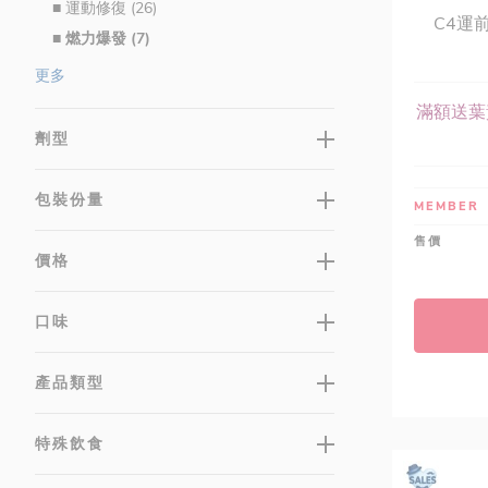
■ 運動修復 (26)
C4運
■ 燃力爆發 (7)
肌酸 (6)
更多
■ 運動輔助 (19)
滿額送葉
■ 專業補給成分 (15)
劑型
促銷活動 (233)
適用族群 (178)
包裝份量
MEMBER
售價
價格
口味
產品類型
特殊飲食