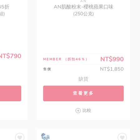
AN
5折
AN肌酸粉末-櫻桃蘋果口味
組)
(250公克)
NT$790
NT$990
MEMBER
（折扣46％）
NT$1,850
售價
缺貨
查看更多
比較