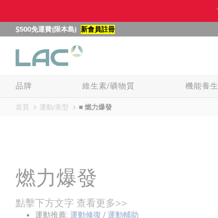
$500免運費(限本島)
新會員註冊
品牌
維生素/礦物質
機能養
首頁
運動/美型
■ 燃力爆發
燃力爆發
點擊下方文字 查看更多>>
運動推薦:
運動修復
/
運動輔助