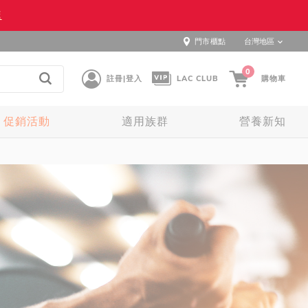
逛
門市櫃點
台灣地區
0
註冊|登入
LAC CLUB
購物車
促銷活動
適用族群
營養新知