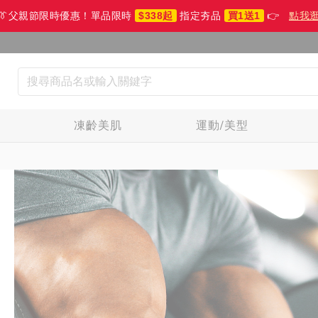
👔父親節限時優惠！單品限時
$338起
指定夯品
買1送1
👉
點我
生
凍齡美肌
運動/美型