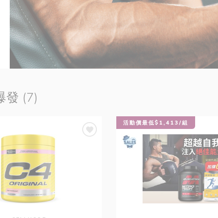
發 (7)
活動價最低$1,413/組