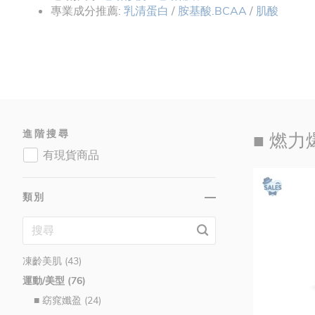
專業成分推薦:
乳清蛋白
/
胺基酸.BCAA
/
肌酸
進階搜尋
■ 燃力爆
有現貨商品
類別
品牌 (253)
維生素/礦物質 (116)
機能養生 (152)
凍齡美肌 (43)
運動/美型 (76)
■ 窈窕孅盈 (24)