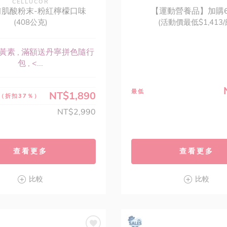
CELLUCOR
前肌酸粉末-粉紅檸檬口味
【運動營養品】加購6
(408公克)
(活動價最低$1,413/
黃素 , 滿額送丹寧拼色隨行
包 , <...
最低
NT$1,890
（折扣37％）
NT$2,990
查看更多
查看更多
比較
比較