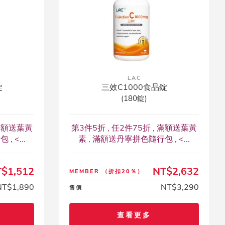
LAC
錠
三效C1000食品錠
(180錠)
 滿額送葉黃
第3件5折 , 任2件75折 , 滿額送葉黃
 <...
素 , 滿額送丹寧拼色隨行包 , <...
$1,512
NT$2,632
MEMBER
（折扣20％）
NT$1,890
NT$3,290
售價
查看更多