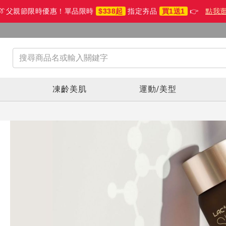
👔父親節限時優惠！單品限時
$338起
指定夯品
買1送1
👉
點我
生
凍齡美肌
運動/美型