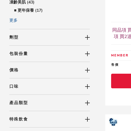
凍齡美肌 (43)
■ 更年保養 (17)
■ 紅潤美妍 (11)
更多
■ 雪皙透靚 (15)
同品項 買
■ Ｑ彈美肌 (15)
項 買2送
劑型
■ 豐盈強健 (4)
■ 保養成分 (19)
包裝份量
MEMBER
運動/美型 (76)
售價
促銷活動 (227)
價格
適用族群 (174)
口味
產品類型
特殊飲食