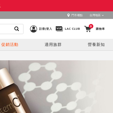
逛
門市櫃點
台灣地區
0
註冊|登入
LAC CLUB
購物車
促銷活動
適用族群
營養新知