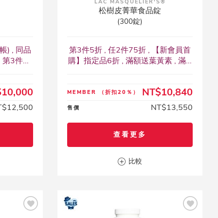
LAC MASQUELIER'S®
松樹皮菁華食品錠
(300錠)
) , 同品
第3件5折 , 任2件75折 , 【新會員首
第3件...
購】指定品6折 , 滿額送葉黃素 , 滿...
10,000
NT$10,840
MEMBER
（折扣20％）
T$12,500
NT$13,550
售價
查看更多
比較