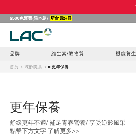
$500免運費(限本島)
新會員註冊
品牌
維生素/礦物質
機能養
首頁
凍齡美肌
■ 更年保養
更年保養
舒緩更年不適/ 補足青春營養/ 享受逆齡風采
點擊下方文字 了解更多>>