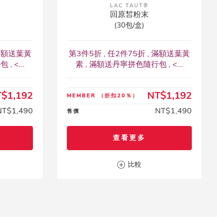
LAC TAUT®
回原皙粉末
(30包/盒)
 滿額送葉黃
第3件5折 , 任2件75折 , 滿額送葉黃
 <...
素 , 滿額送丹寧拼色隨行包 , <...
$1,192
NT$1,192
MEMBER
（折扣20％）
NT$1,490
NT$1,490
售價
查看更多
比較