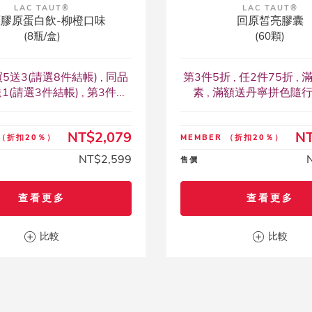
LAC TAUT®
LAC TAUT®
膠原蛋白飲-柳橙口味
回原皙亮膠囊
(8瓶/盒)
(60顆)
5送3(請選8件結帳) , 同品
第3件5折 , 任2件75折 ,
1(請選3件結帳) , 第3件...
素 , 滿額送丹寧拼色隨行包 ,
NT$2,079
NT
（折扣20％）
MEMBER
（折扣20％）
NT$2,599
售價
查看更多
查看更多
比較
比較