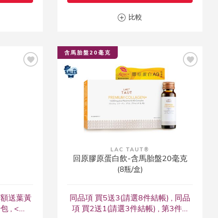
比較
含馬胎盤20毫克
LAC TAUT®
回原膠原蛋白飲-含馬胎盤20毫克
(8瓶/盒)
 滿額送葉黃
同品項 買5送3(請選8件結帳) , 同品
 <...
項 買2送1(請選3件結帳) , 第3件...