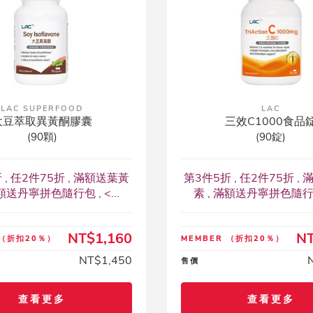
LAC SUPERFOOD
LAC
大豆萃取異黃酮膠囊
三效C1000食品
(90顆)
(90錠)
 , 任2件75折 , 滿額送葉黃
第3件5折 , 任2件75折 ,
滿額送丹寧拼色隨行包 , <...
素 , 滿額送丹寧拼色隨行包 ,
NT$1,160
NT
（折扣20％）
MEMBER
（折扣20％）
NT$1,450
售價
查看更多
查看更多