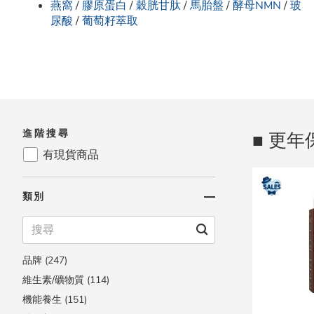
燕窩
/
膠原蛋白
/
穀胱甘肽
/
馬胎盤
/
酵母NMN
/
玻
尿酸
/
葡萄籽萃取
進階搜尋
■ 更年保
有現貨商品
類別
品牌 (247)
維生素/礦物質 (114)
機能養生 (151)