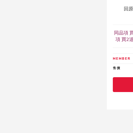
回原
同品項 買
項 買2送
MEMBER
售價