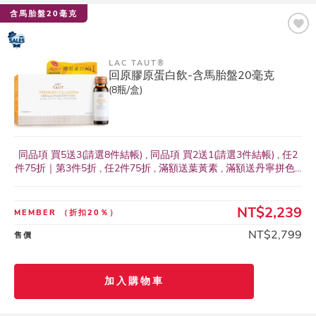
含馬胎盤20毫克
LAC TAUT®
回原膠原蛋白飲-含馬胎盤20毫克
(8瓶/盒)
同品項 買5送3(請選8件結帳) , 同品項 買2送1(請選3件結帳) , 任2
件75折｜第3件5折 , 任2件75折 , 滿額送葉黃素 , 滿額送丹寧拼色...
NT$2,239
MEMBER
（折扣20％）
NT$2,799
售價
加入購物車