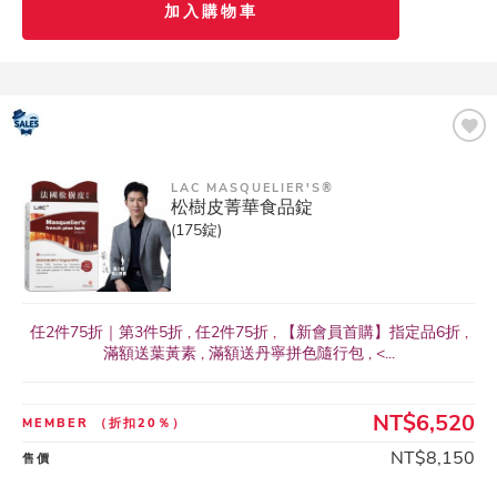
加入購物車
LAC MASQUELIER'S®
松樹皮菁華食品錠
(175錠)
任2件75折｜第3件5折 , 任2件75折 , 【新會員首購】指定品6折 ,
滿額送葉黃素 , 滿額送丹寧拼色隨行包 , <...
NT$6,520
MEMBER
（折扣20％）
NT$8,150
售價