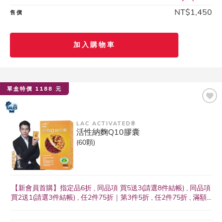
NT$1,450
售價
加入購物車
單盒特價 1188 元
LAC ACTIVATED®
活性納麴Q10膠囊
(60顆)
【新會員首購】指定品6折 , 同品項 買5送3(請選8件結帳) , 同品項
買2送1(請選3件結帳) , 任2件75折｜第3件5折 , 任2件75折 , 滿額...