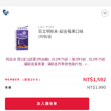
LAC EYES
百立明粉末-綜合莓果口味
(30包/盒)
同品項 買2送1(請選3件結帳) , 任2件75折｜第3件5折 , 任2件75折
, 滿額送葉黃素 , 滿額送丹寧拼色隨行包 , <...
NT$1,592
MEMBER
（折扣20％）
NT$1,990
售價
加入購物車