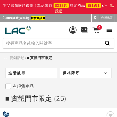
👔父親節限時優惠！單品限時
$338起
指定夯品
買1送1
👉
點
我逛
台灣地區
$500免運費(限本島)
新會員註冊
0
....
促銷活動
■ 實體門市限定
價格降序
進階搜尋
有現貨商品
■ 實體門市限定 (25)