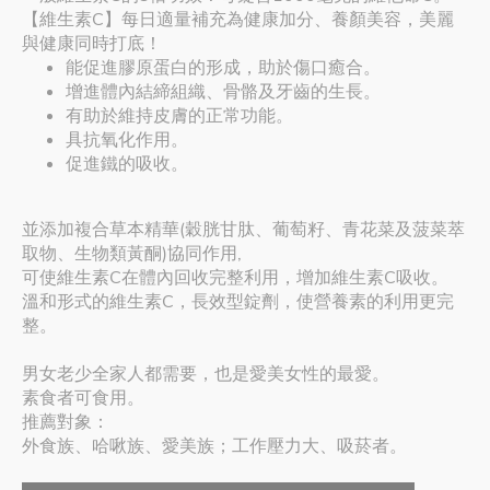
【維生素C】每日適量補充為健康加分、養顏美容，美麗
與健康同時打底！
能促進膠原蛋白的形成，助於傷口癒合。
增進體內結締組織、骨骼及牙齒的生長。
有助於維持皮膚的正常功能。
具抗氧化作用。
促進鐵的吸收。
並添加複合草本精華(穀胱甘肽、葡萄籽、青花菜及菠菜萃
取物、生物類黃酮)協同作用,
可使維生素C在體內回收完整利用，增加維生素C吸收。
溫和形式的維生素C，長效型錠劑，使營養素的利用更完
整。
男女老少全家人都需要，也是愛美女性的最愛。
素食者可食用。
推薦對象：
外食族、哈啾族、愛美族；工作壓力大、吸菸者。