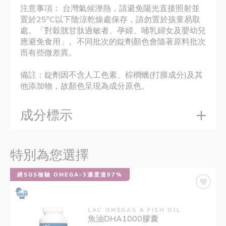
注意事項： 台灣氣候溼熱，請避免陽光直接照射並
置於25°C以下陰涼乾燥處保存，請勿置於孩童易取
處。「對穀胱甘肽過敏者、孕婦、哺乳婦女及嬰幼兒
應避免食用」。不同批次的錠劑顏色會隨著原料批次
而有些微差異。
備註：錠劑因不含人工色素、棕櫚蠟(打膜成分)及其
他添加物，故顏色呈現為成分原色。
成分標示
特別為您選擇
經SGS檢驗 OMEGA-3濃度達97%
LAC OMEGAS & FISH OIL
魚油DHA1000膠囊