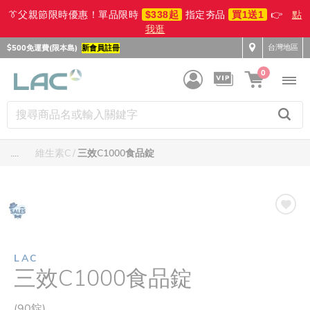
👔父親節限時優惠！單品限時
$338起
指定夯品
買1送1
👉
點
我逛
台灣地區
$500免運費(限本島)
新會員註冊
0
....
維生素C
三效C1000食品錠
LAC
三效C1000食品錠
(90錠)