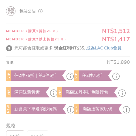
包裝公告
NT$1,512
MEMBER（購買1折扣20％）
NT$1,417
MEMBER（購買2以上折扣25％）
您可能會賺取或更多
現金紅利NT$35.
成為LAC Club會員
NT$1,890
售價
VIP
VIP
任2件75折｜第3件5折
任2件75折
VIP
VIP
滿額送葉黃素
滿額送丹寧拼色隨行包
NEW
VIP
新會員下單送萌獸玩偶
滿額送萌獸玩偶
規格