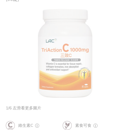
1
/
6
左滑看更多圖片
維生素C
素食可食