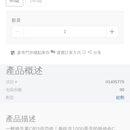
90錠
180錠
數量
參考門市櫃點庫存
運費計算方式
分享
產品概述
項目＃
01405770
包裝份數
90
劑型
錠劑
產品描述
一般維生素C的3倍功效！每錠含1000毫克的維他命C。