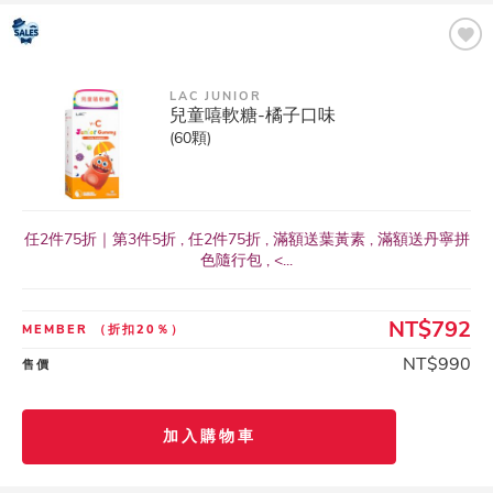
LAC JUNIOR
兒童嘻軟糖-橘子口味
(60顆)
任2件75折｜第3件5折 , 任2件75折 , 滿額送葉黃素 , 滿額送丹寧拼
色隨行包 , <...
NT$792
MEMBER
（折扣20％）
NT$990
售價
加入購物車