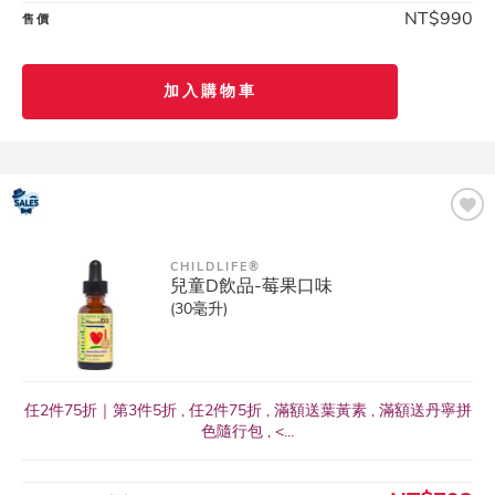
NT$990
售價
加入購物車
CHILDLIFE®
兒童D飲品-莓果口味
(30毫升)
任2件75折｜第3件5折 , 任2件75折 , 滿額送葉黃素 , 滿額送丹寧拼
色隨行包 , <...