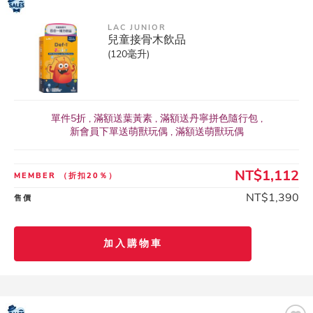
LAC JUNIOR
兒童接骨木飲品
(120毫升)
單件5折 , 滿額送葉黃素 , 滿額送丹寧拼色隨行包 ,
新會員下單送萌獸玩偶 , 滿額送萌獸玩偶
NT$1,112
MEMBER
（折扣20％）
NT$1,390
售價
加入購物車