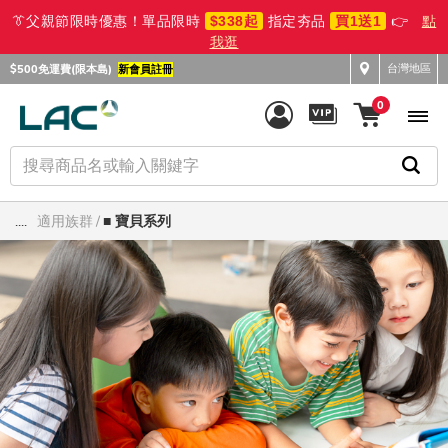
👔父親節限時優惠！單品限時
$338起
指定夯品
買1送1
👉
點
我逛
台灣地區
$500免運費(限本島)
新會員註冊
0
....
適用族群
■ 寶貝系列