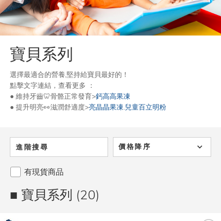
寶貝系列
選擇最適合的營養
,
堅持給寶貝最好的！
點擊文字連結，查看更多 ：
● 維持牙齒
🦷骨骼正常發育
>
鈣高高果凍
● 提升
明亮
👀
滋潤舒適度>
亮晶晶果凍
.
兒童百立明粉
價格降序
進階搜尋
有現貨商品
■ 寶貝系列 (20)