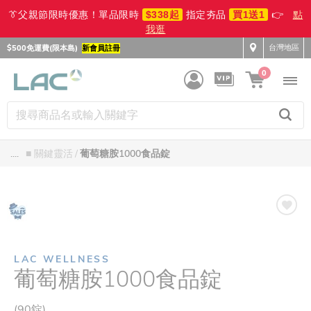
👔父親節限時優惠！單品限時
$338起
指定夯品
買1送1
👉
點
我逛
台灣地區
$500免運費(限本島)
新會員註冊
0
....
■ 關鍵靈活
葡萄糖胺1000食品錠
LAC WELLNESS
葡萄糖胺1000食品錠
(90錠)