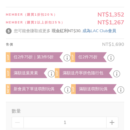
NT$1,352
MEMBER（購買1折扣20％）
NT$1,267
MEMBER（購買2以上折扣25％）
您可能會賺取或更多
現金紅利NT$30.
成為LAC Club會員
NT$1,690
售價
VIP
VIP
任2件75折｜第3件5折
任2件75折
VIP
VIP
滿額送葉黃素
滿額送丹寧拼色隨行包
NEW
VIP
新會員下單送萌獸玩偶
滿額送萌獸玩偶
數量