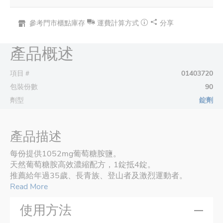
參考門市櫃點庫存
運費計算方式
分享
產品概述
項目＃
01403720
包裝份數
90
劑型
錠劑
產品描述
每份提供1052mg葡萄糖胺鹽。
天然葡萄糖胺高效濃縮配方，1錠抵4錠。
推薦給年過35歲、長青族、登山者及激烈運動者。
Read More
使用方法