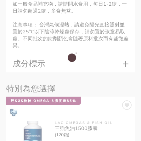
如一般食品補充物，請隨開水食用，每日1-2錠，一
日請勿超過2錠，多食無益。
注意事項： 台灣氣候溼熱，請避免陽光直接照射並
置於25°C以下陰涼乾燥處保存，請勿置於孩童易取
處。不同批次的錠劑顏色會隨著原料批次而有些微差
異。
成分標示
特別為您選擇
經SGS檢驗 OMEGA-3濃度達85%
LAC OMEGAS & FISH OIL
三強魚油1500膠囊
(120顆)