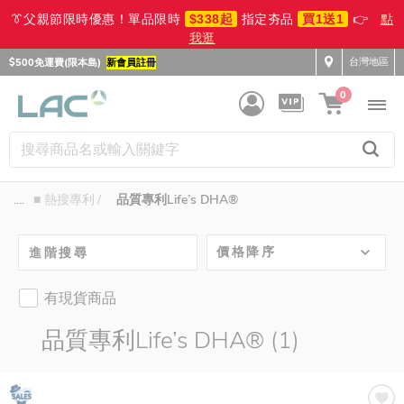
👔父親節限時優惠！單品限時
$338起
指定夯品
買1送1
👉
點
我逛
台灣地區
$500免運費(限本島)
新會員註冊
0
....
■ 熱搜專利
品質專利Life’s DHA®
價格降序
進階搜尋
有現貨商品
品質專利Life’s DHA® (1)