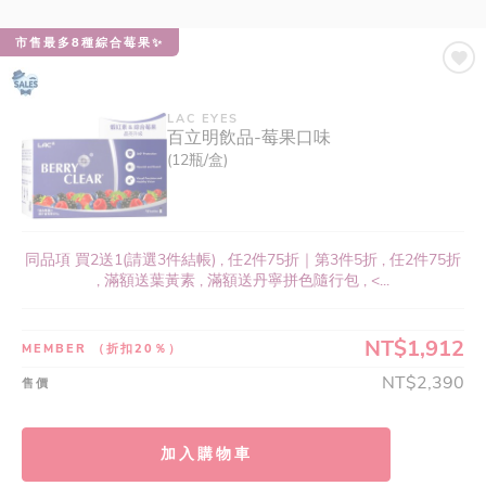
市售最多8種綜合莓果✨
LAC EYES
百立明飲品-莓果口味
(12瓶/盒)
同品項 買2送1(請選3件結帳) , 任2件75折｜第3件5折 , 任2件75折
, 滿額送葉黃素 , 滿額送丹寧拼色隨行包 , <...
NT$1,912
MEMBER
（折扣20％）
NT$2,390
售價
加入購物車