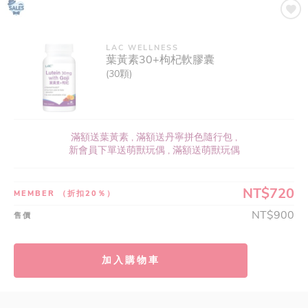
LAC WELLNESS
葉黃素30+枸杞軟膠囊
(30顆)
滿額送葉黃素 , 滿額送丹寧拼色隨行包 ,
新會員下單送萌獸玩偶 , 滿額送萌獸玩偶
NT$720
MEMBER
（折扣20％）
NT$900
售價
加入購物車