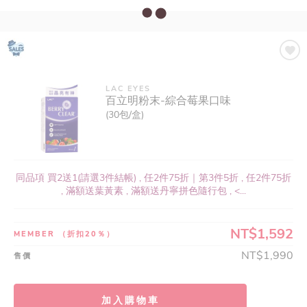
LAC EYES
百立明粉末-綜合莓果口味
(30包/盒)
同品項 買2送1(請選3件結帳) , 任2件75折｜第3件5折 , 任2件75折
, 滿額送葉黃素 , 滿額送丹寧拼色隨行包 , <...
NT$1,592
MEMBER
（折扣20％）
NT$1,990
售價
加入購物車