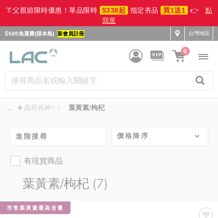
👔父親節限時優惠！單品限時
$338起
指定夯品
買1送1
👉
點
我逛
台灣地區
$500免運費(限本島)
新會員註冊
0
....
■ 晶亮有神✨
葉黃素/枸杞
價格降序
進階搜尋
有現貨商品
葉黃素/枸杞 (7)
市售葉黃素最高含量