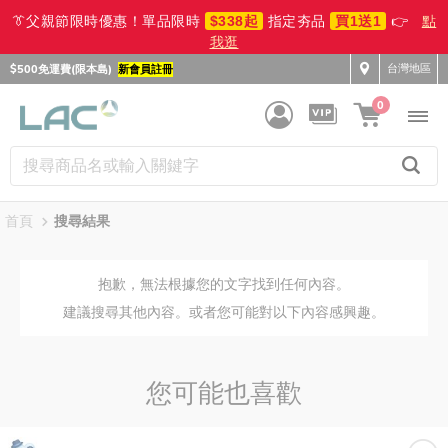
👔父親節限時優惠！單品限時
$338起
指定夯品
買1送1
👉
點
我逛
台灣地區
$500免運費(限本島)
新會員註冊
0
首頁
搜尋結果
抱歉，無法根據您的文字找到任何內容。
建議搜尋其他內容。或者您可能對以下內容感興趣。
您可能也喜歡