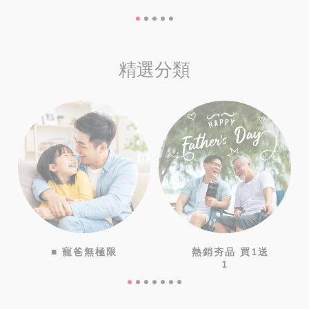
精選分類
■ 寵爸無極限
熱銷夯品 買1送
1