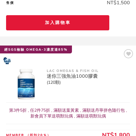
NT$1,500
售價
加入購物車
經SGS檢驗 OMEGA-3濃度達85%
LAC OMEGAS & FISH OIL
迷你三強魚油1000膠囊
(120顆)
第3件5折 , 任2件75折 , 滿額送葉黃素 , 滿額送丹寧拼色隨行包 ,
新會員下單送萌獸玩偶 , 滿額送萌獸玩偶
NT$1,800
MEMBER
（折扣20％）