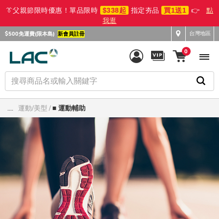
👔父親節限時優惠！單品限時
$338起
指定夯品
買1送1
👉
點
我逛
台灣地區
$500免運費(限本島)
新會員註冊
0
....
運動/美型
■ 運動輔助