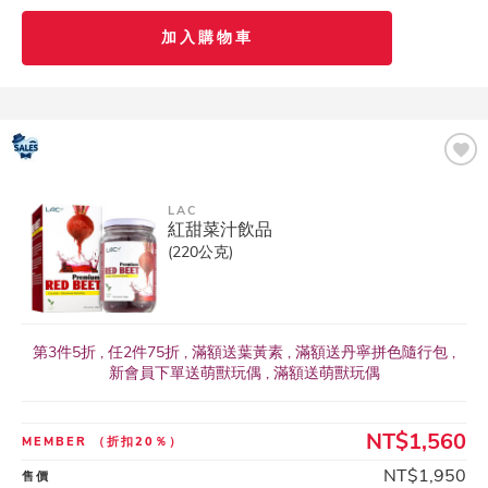
加入購物車
LAC
紅甜菜汁飲品
(220公克)
第3件5折 , 任2件75折 , 滿額送葉黃素 , 滿額送丹寧拼色隨行包 ,
新會員下單送萌獸玩偶 , 滿額送萌獸玩偶
NT$1,560
MEMBER
（折扣20％）
NT$1,950
售價