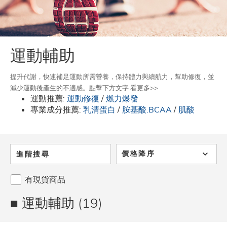
運動輔助
提升代謝，快速補足運動所需營養，保持體力與續航力，幫助修復，並
減少運動後產生的不適感。點擊下方文字 看更多>>
運動推薦:
運動修復
/
燃力爆發
專業成分推薦:
乳清蛋白
/
胺基酸.BCAA
/
肌酸
價格降序
進階搜尋
有現貨商品
■ 運動輔助 (19)