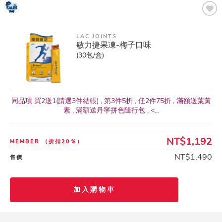
LAC JOINTS
敏力捷果凍-梅子口味
(30包/盒)
同品項 買2送1(請選3件結帳) , 第3件5折 , 任2件75折 , 滿額送葉黃
素 , 滿額送丹寧拼色隨行包 , <...
NT$1,192
MEMBER
（折扣20％）
NT$1,490
售價
加入購物車