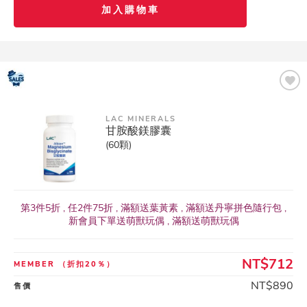
加入購物車
LAC MINERALS
甘胺酸鎂膠囊
(60顆)
第3件5折 , 任2件75折 , 滿額送葉黃素 , 滿額送丹寧拼色隨行包 ,
新會員下單送萌獸玩偶 , 滿額送萌獸玩偶
NT$712
MEMBER
（折扣20％）
NT$890
售價