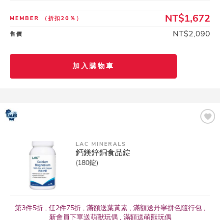
NT$1,672
MEMBER
（折扣20％）
NT$2,090
售價
加入購物車
LAC MINERALS
鈣鎂鋅銅食品錠
(180錠)
第3件5折 , 任2件75折 , 滿額送葉黃素 , 滿額送丹寧拼色隨行包 ,
新會員下單送萌獸玩偶 , 滿額送萌獸玩偶