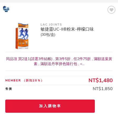
LAC JOINTS
敏捷靈UC-II®粉末-檸檬口味
(30包/盒)
同品項 買2送1(請選3件結帳) , 第3件5折 , 任2件75折 , 滿額送葉黃
素 , 滿額送丹寧拼色隨行包 , <...
NT$1,480
MEMBER
（折扣20％）
NT$1,850
售價
加入購物車