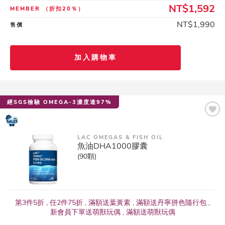
NT$1,592
MEMBER
（折扣20％）
NT$1,990
售價
加入購物車
經SGS檢驗 OMEGA-3濃度達97%
LAC OMEGAS & FISH OIL
魚油DHA1000膠囊
(90顆)
第3件5折 , 任2件75折 , 滿額送葉黃素 , 滿額送丹寧拼色隨行包 ,
新會員下單送萌獸玩偶 , 滿額送萌獸玩偶