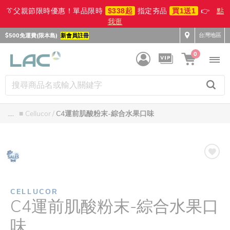
👔父親節限時優惠！單品限時
$338起
指定夯品
買1送1
👉
點
我逛
台灣地區
$500免運費(限本島)
新會員註冊
0
....
■ Cellucor
C4運前肌酸粉末-綜合水果口味
CELLUCOR
C4運前肌酸粉末-綜合水果口
味