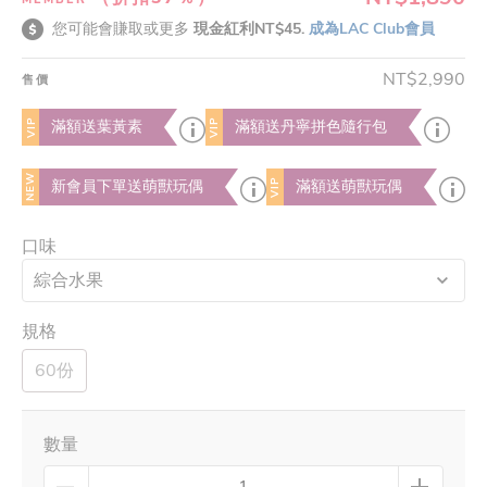
您可能會賺取或更多
現金紅利NT$45.
成為LAC Club會員
NT$2,990
售價
VIP
VIP
滿額送葉黃素
滿額送丹寧拼色隨行包
NEW
VIP
新會員下單送萌獸玩偶
滿額送萌獸玩偶
口味
綜合水果
規格
60份
數量