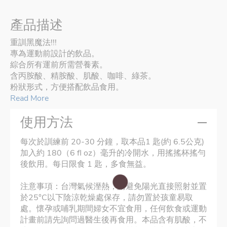
產品描述
重訓黑魔法!!!
專為運動前設計的飲品。
綜合所有運前所需營養素。
含丙胺酸、精胺酸、肌酸、咖啡、綠茶。
粉狀形式，方便搭配飲品食用。
Read More
使用方法
每次於訓練前 20-30 分鐘，取本品1 匙(約 6.5公克)
加入約 180（6 fl oz）毫升的冷開水，用搖搖杯搖勻
後飲用。每日限食 1 匙，多食無益。
注意事項：台灣氣候溼熱，請避免陽光直接照射並置
於25°C以下陰涼乾燥處保存，請勿置於孩童易取
處。懷孕或哺乳期間婦女不宜食用，任何飲食或運動
計畫前請先詢問過醫生後再食用。本品含有肌酸，不