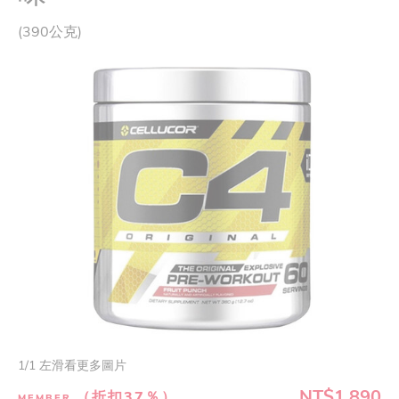
(390公克)
1
/
1
左滑看更多圖片
NT$1,890
（折扣37％）
MEMBER