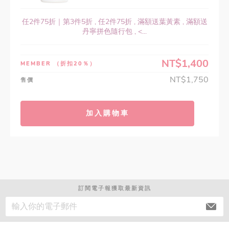
任2件75折｜第3件5折 , 任2件75折 , 滿額送葉黃素 , 滿額送
丹寧拼色隨行包 , <...
NT$1,400
MEMBER
（折扣20％）
NT$1,750
售價
加入購物車
訂閱電子報獲取最新資訊