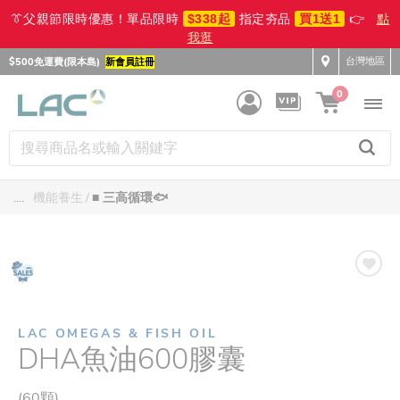
👔父親節限時優惠！單品限時
$338起
指定夯品
買1送1
👉
點
我逛
台灣地區
$500免運費(限本島)
新會員註冊
0
....
機能養生
■ 三高循環🐟
LAC OMEGAS & FISH OIL
DHA魚油600膠囊
(60顆)