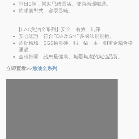
每日1顆，幫助思緒靈活、健康循環暢通。
軟膠囊型式，容易吞嚥。
【LAC魚油全系列】安全、有效、純淨
安心認證：符合FDA及GMP多國法規規範。
逐批檢驗：SGS檢測砷、鉛、鎘、汞、銅重金屬合格
通過。
全程把關：給您最健康、無憂無慮的魚油品質。
立即查看>>
魚油全系列