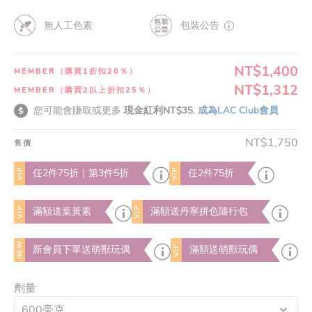
無人工色素
包裝公告
NT$1,400
MEMBER（購買1折扣20％）
NT$1,312
MEMBER（購買2以上折扣25％）
您可能會賺取或更多
現金紅利NT$35.
成為LAC Club會員
NT$1,750
售價
VIP
VIP
任2件75折｜第3件5折
任2件75折
VIP
VIP
滿額送葉黃素
滿額送丹寧拼色隨行包
NEW
VIP
新會員下單送萌獸玩偶
滿額送萌獸玩偶
劑量
600毫克