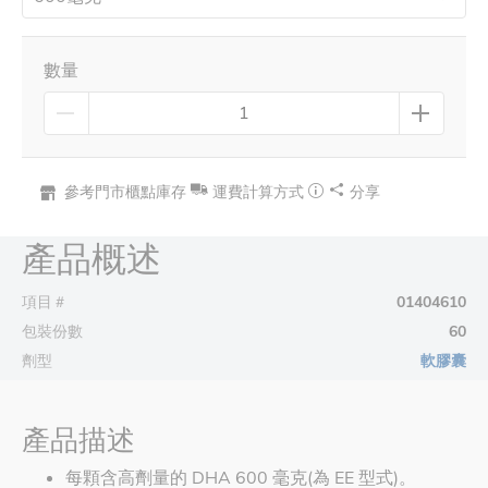
數量
參考門市櫃點庫存
運費計算方式
分享
產品概述
項目＃
01404610
包裝份數
60
劑型
軟膠囊
產品描述
每顆含高劑量的 DHA 600 毫克(為 EE 型式)。