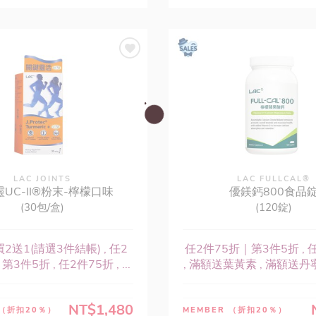
LAC JOINTS
LAC FULLCAL®
UC-II®粉末-檸檬口味
優鎂鈣800食品
(30包/盒)
(120錠)
2送1(請選3件結帳) , 任2
任2件75折｜第3件5折 , 
3件5折 , 任2件75折 , ...
, 滿額送葉黃素 , 滿額送丹寧
NT$1,480
（折扣20％）
MEMBER
（折扣20％）