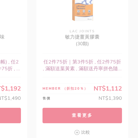
LAC JOINTS
口味
敏力捷薑黃膠囊
(30顆)
) , 任2
任2件75折｜第3件5折 , 任2件75折
折 , ...
, 滿額送葉黃素 , 滿額送丹寧拼色隨...
$1,192
NT$1,112
MEMBER
（折扣20％）
NT$1,490
NT$1,390
售價
查看更多
比較