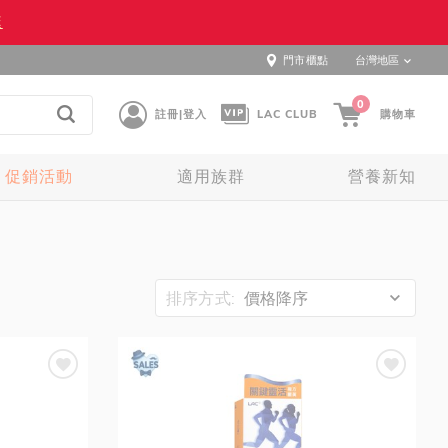
逛
門市櫃點
台灣地區
0
註冊|登入
LAC CLUB
購物車
促銷活動
適用族群
營養新知
排序方式:
價格降序