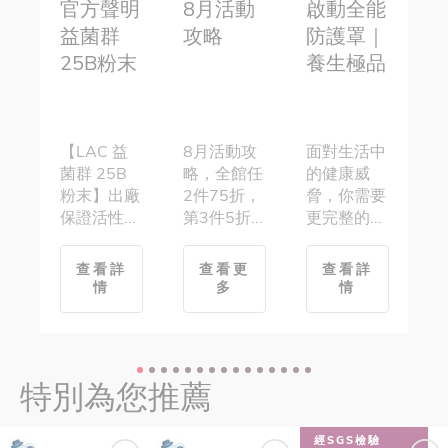
官方聲明
8月活動
啟動全能
益菌群
攻略
防護罩｜
超
25B粉末
養生極品
【LAC 益
8月活動攻
面對生活中
在
菌群 25B
略，全館任
的健康威
身
粉末】出廠
2件75折，
脅，你需要
裡
保證活性...
第3件5折...
更完整的...
亮
查看詳
查看更
查看詳
情
多
情
特別為您推薦
經SGS檢驗