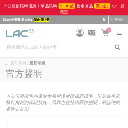
👔父親節限時優惠！單品限時
$338起
指定夯品
買1送1
👉
點
我逛
台灣地區
$500免運費(限本島)
新會員註冊
0
....
最新消息
最新消息
官方聲明
本公司所販售的保健食品皆遵從衛福部標準，以最嚴格來
執行獨創的保證措施，品牌也會持續嚴格把關，敬請消費
者安心食用。