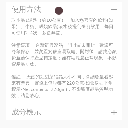
使用方法
取本品1湯匙（約10公克），加入您喜愛的飲料(如
果汁、牛奶、穀類飲品)或水後攪勻餐前飲用，每日
可使用2-4次。多食無益。
注意事項： 台灣氣候溼熱，開封或未開封，建議可
冷藏保存，並勿置於孩童易取處。開封後，請務必鎖
緊瓶蓋保持產品穩定度；如有結塊屬正常現象，不影
響產品功效。
備註： 天然的紅甜菜結晶大小不同，會讓容量看起
來有差異，實際上每瓶都有220公克(如盒身右下角
標示-Net contents: 220gm)，不影響產品品質與功
效，請您放心。
成分標示