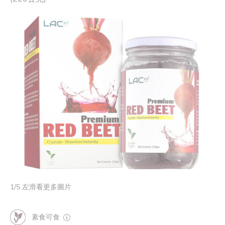
1
/
5
左滑看更多圖片
素食可食