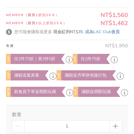
NT$1,560
MEMBER（購買1折扣20％）
NT$1,462
MEMBER（購買2以上折扣25％）
您可能會賺取或更多
現金紅利NT$35.
成為LAC Club會員
NT$1,950
售價
VIP
VIP
任2件75折｜第3件5折
任2件75折
VIP
VIP
滿額送葉黃素
滿額送丹寧拼色隨行包
NEW
VIP
新會員下單送萌獸玩偶
滿額送萌獸玩偶
數量