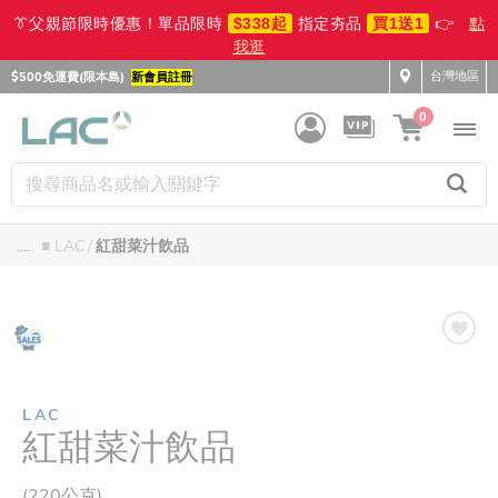
👔父親節限時優惠！單品限時
$338起
指定夯品
買1送1
👉
點
我逛
台灣地區
$500免運費(限本島)
新會員註冊
0
....
■ LAC
紅甜菜汁飲品
LAC
紅甜菜汁飲品
(220公克)