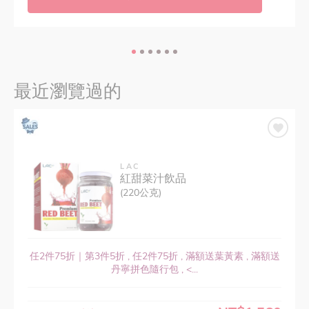
最近瀏覽過的
LAC
紅甜菜汁飲品
(220公克)
任2件75折｜第3件5折 , 任2件75折 , 滿額送葉黃素 , 滿額送
丹寧拼色隨行包 , <...