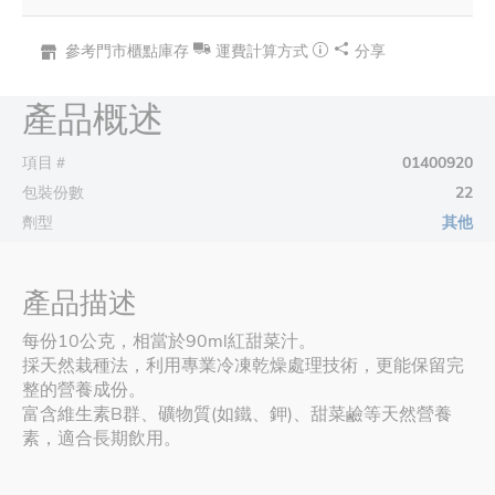
參考門市櫃點庫存
運費計算方式
分享
產品概述
項目＃
01400920
包裝份數
22
劑型
其他
產品描述
每份10公克，相當於90ml紅甜菜汁。
採天然栽種法，利用專業冷凍乾燥處理技術，更能保留完
整的營養成份。
富含維生素B群、礦物質(如鐵、鉀)、甜菜鹼等天然營養
素，適合長期飲用。