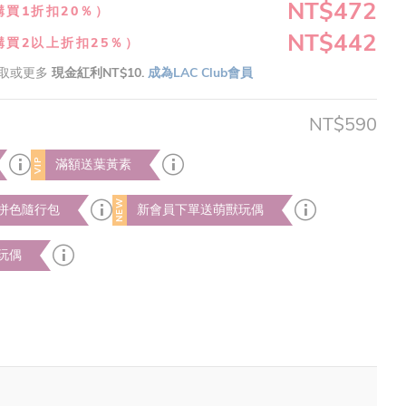
NT$472
購買1折扣20％）
NT$442
購買2以上折扣25％）
取或更多
現金紅利NT$10.
成為LAC Club會員
NT$590
VIP
滿額送葉黃素
NEW
拼色隨行包
新會員下單送萌獸玩偶
玩偶