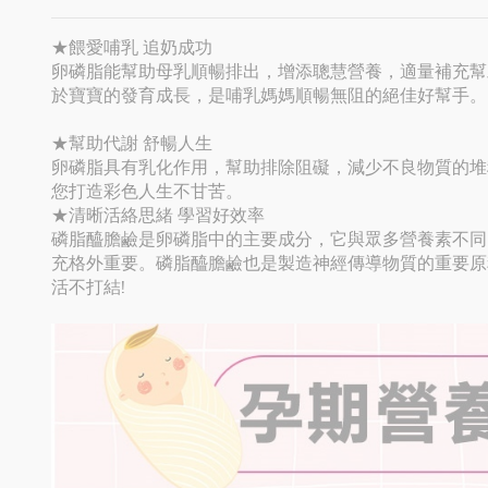
★餵愛哺乳 追奶成功
卵磷脂能幫助母乳順暢排出，增添聰慧營養，適量補充幫
於寶寶的發育成長，是哺乳媽媽順暢無阻的絕佳好幫手。
★幫助代謝 舒暢人生
卵磷脂具有乳化作用，幫助排除阻礙，減少不良物質的堆
您打造彩色人生不甘苦。
★清晰活絡思緒 學習好效率
磷脂醯膽鹼是卵磷脂中的主要成分，它與眾多營養素不同
充格外重要。磷脂醯膽鹼也是製造神經傳導物質的重要原
活不打結!