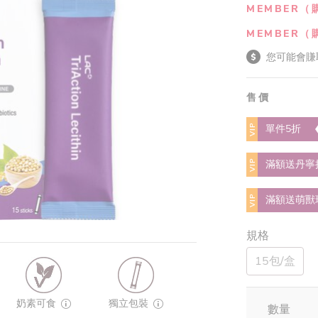
MEMBER（
MEMBER（
您可能會賺
售價
VIP
單件5折
VIP
滿額送丹寧
VIP
滿額送萌獸
規格
15包/盒
奶素可食
獨立包裝
數量