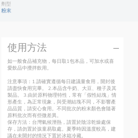
劑型
粉末
使用方法
如一般食品補充物，每日取1包本品，可加水或喜
愛飲品中攪拌飲用。
注意事項：1.請確實遵循每日建議量食用，開封後
請盡快食用完畢。 2.本品含牛奶、大豆、種子及其
製品。 3.由於原料物理特性，常有「假性結塊」情
形產生，為正常現象，與受潮結塊不同，不影響產
品品質，請安心食用。不同批次的粉末顏色會隨著
原料批次而有些微差異。
保存方法：台灣氣候溼熱，請置於陰涼乾燥處保
存，請勿置於孩童易取處。夏季時因溫度較高，建
議在未開封的情況下置於冰箱冷藏。