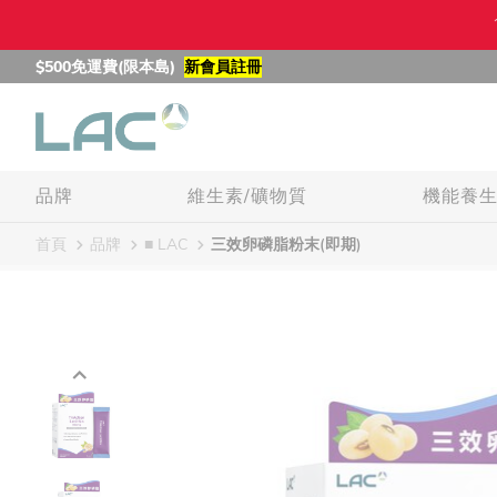
$500免運費(限本島)
新會員註冊
品牌
維生素/礦物質
機能養
首頁
品牌
■ LAC
三效卵磷脂粉末(即期)