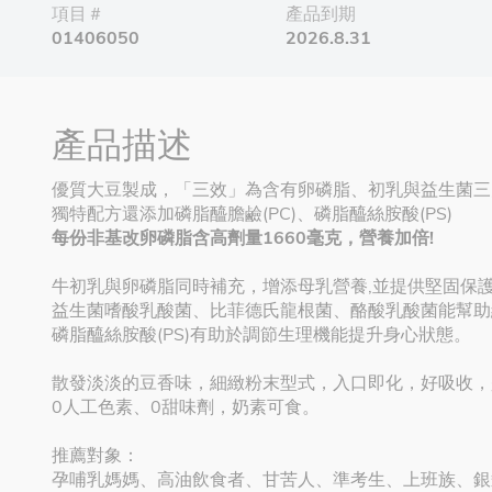
項目＃
產品到期
01406050
2026.8.31
產品描述
優質大豆製成，「三效」為含有卵磷脂、初乳與益生菌三
獨特配方還添加磷脂醯膽鹼(PC)、磷脂醯絲胺酸(PS)
每份非基改卵磷脂含高劑量1660毫克，營養加倍!
牛初乳與卵磷脂同時補充，增添母乳營養,並提供堅固保護
益生菌嗜酸乳酸菌、比菲德氏龍根菌、酪酸乳酸菌能幫助
磷脂醯絲胺酸(PS)有助於調節生理機能提升身心狀態。
散發淡淡的豆香味，細緻粉末型式，入口即化，好吸收，
0人工色素、0甜味劑，奶素可食。
推薦對象：
孕哺乳媽媽、高油飲食者、甘苦人、準考生、上班族、銀