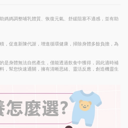
助媽媽調整哺乳體質、恢復元氣、舒緩阻塞不適感，並有助
積，促進新陳代謝，增進循環健康，掃除身體多餘負擔，為
的是身體無法自然產生，僅能透過飲食中獲得，因此適時補
料，幫您快速通關，擁有清晰思緒、靈活反應，創造機靈生