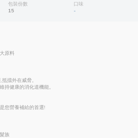
包裝份數
口味
15
-
大原料
,抵擋外在威脅。
維持健康的消化道機能。
是您營養補給的首選!
髮族