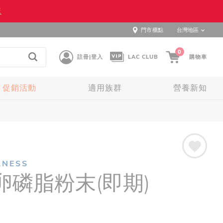
逛
門市櫃點
台灣地區
0
註冊|登入
LAC CLUB
購物車
促銷活動
適用族群
營養新知
LNESS
卵磷脂粉末(即期)