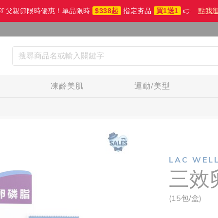
👔父親節限時優惠！單品限時
$338起
指定夯品
買1送1
👉
點我
生
凍齡美肌
運動/美型
LAC WEL
三效
(15包/盒)