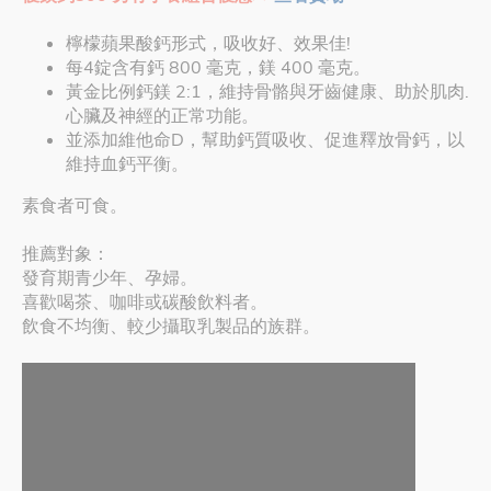
檸檬蘋果酸鈣形式，吸收好、效果佳!
每4錠含有鈣 800 毫克，鎂 400 毫克。
黃金比例鈣鎂 2:1，維持骨骼與牙齒健康、助於肌肉.
心臟及神經的正常功能。
並添加維他命D，幫助鈣質吸收、促進釋放骨鈣，以
維持血鈣平衡。
素食者可食。
推薦對象：
發育期青少年、孕婦。
喜歡喝茶、咖啡或碳酸飲料者。
飲食不均衡、較少攝取乳製品的族群。