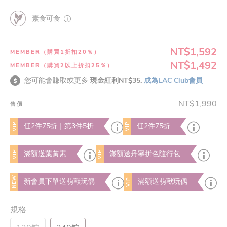
素食可食
NT$1,592
MEMBER（購買1折扣20％）
NT$1,492
MEMBER（購買2以上折扣25％）
您可能會賺取或更多
現金紅利NT$35.
成為LAC Club會員
NT$1,990
售價
VIP
VIP
任2件75折｜第3件5折
任2件75折
VIP
VIP
滿額送葉黃素
滿額送丹寧拼色隨行包
NEW
VIP
新會員下單送萌獸玩偶
滿額送萌獸玩偶
規格