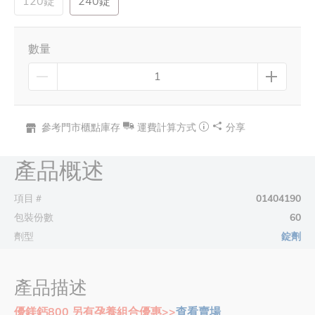
120錠
240錠
數量
參考門市櫃點庫存
運費計算方式
分享
產品概述
項目＃
01404190
包裝份數
60
劑型
錠劑
產品描述
優鎂鈣800 另有孕養組合優惠>>
查看賣場