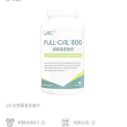
1
/
4
左滑看更多圖片
鈣鎂比例2:1
包裝公告