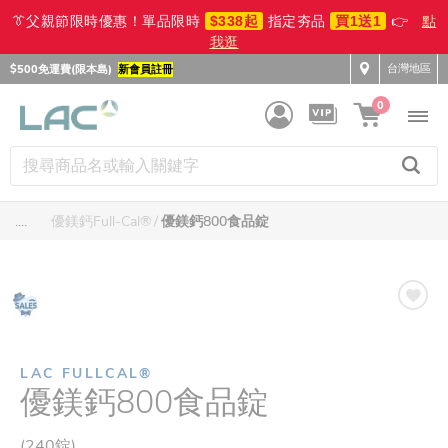
👔父親節限時優惠！單品限時
$338起
指定夯品
買1送1
👉
點
我逛
台灣地區
$500免運費(限本島)
新會員註冊
0
....
優鎂鈣Full-Cal®
優鎂鈣800食品錠
LAC FULLCAL®
優鎂鈣800食品錠
(240錠)