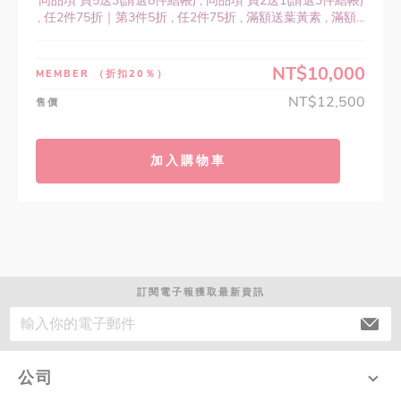
同品項 買5送3(請選8件結帳) , 同品項 買2送1(請選3件結帳)
, 任2件75折｜第3件5折 , 任2件75折 , 滿額送葉黃素 , 滿額...
NT$10,000
MEMBER
（折扣20％）
NT$12,500
售價
加入購物車
訂閱電子報獲取最新資訊
公司