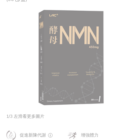
1
/
3
左滑看更多圖片
促進新陳代謝
增強體力