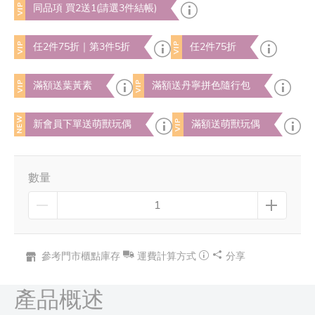
VIP
同品項 買2送1(請選3件結帳)
VIP
VIP
任2件75折｜第3件5折
任2件75折
VIP
VIP
滿額送葉黃素
滿額送丹寧拼色隨行包
NEW
VIP
新會員下單送萌獸玩偶
滿額送萌獸玩偶
數量
參考門市櫃點庫存
運費計算方式
分享
產品概述