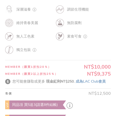
深層滋養
調節生理機能
維持青春美麗
無防腐劑
無人工色素
素食可食
獨立包裝
NT$10,000
MEMBER（購買1折扣20％）
NT$9,375
MEMBER（購買2以上折扣25％）
您可能會賺取或更多
現金紅利NT$250.
成為LAC Club會員
NT$12,500
售價
VIP
同品項 買5送3(請選8件結帳)