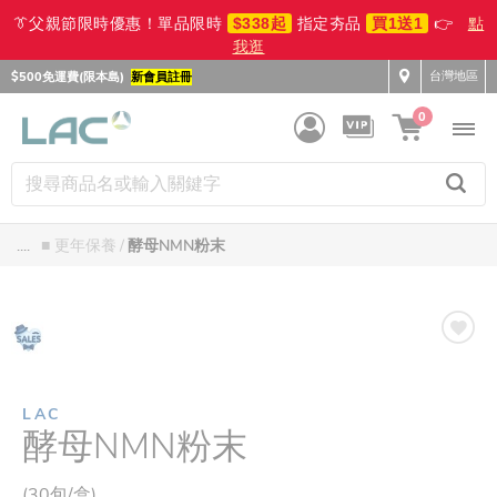
👔父親節限時優惠！單品限時
$338起
指定夯品
買1送1
👉
點
我逛
台灣地區
$500免運費(限本島)
新會員註冊
0
....
■ 更年保養
酵母NMN粉末
LAC
酵母NMN粉末
(30包/盒)