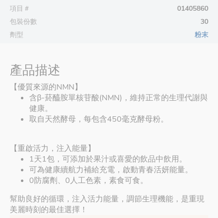
項目＃
01405860
包裝份數
30
劑型
粉末
產品描述
【優質來源的NMN】
含β-菸醯胺單核苷酸(NMN)，維持正常的生理代謝與
健康。
取自天然酵母，每包含450毫克酵母粉。
【重啟活力，注入能量】
1天1包，可添加於果汁或喜愛的飲品中飲用。
可為健康續航力補給充電，啟動青春活妍能量。
0防腐劑、0人工色素，素食可食。
幫助良好的循環，注入活力能量，調節生理機能，是重現
美麗時刻的最佳選擇！