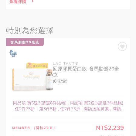
查看詳情
特別為您選擇
含馬胎盤20毫克
LAC TAUT®
回原膠原蛋白飲-含馬胎盤20毫
克
(8瓶/盒)
同品項 買5送3(請選8件結帳) , 同品項 買2送1(請選3件結帳)
, 任2件75折｜第3件5折 , 任2件75折 , 滿額送葉黃素 , 滿額...
NT$2,239
MEMBER
（折扣20％）