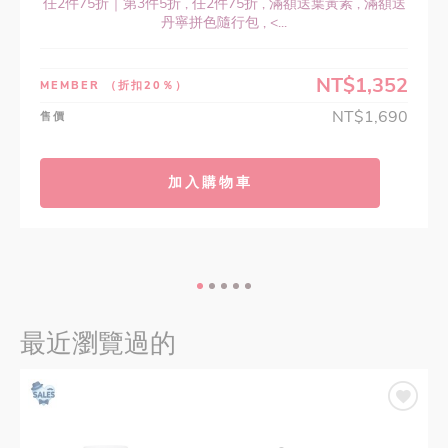
任2件75折｜第3件5折 , 任2件75折 , 滿額送葉黃素 , 滿額送
丹寧拼色隨行包 , <...
NT$1,352
MEMBER
（折扣20％）
NT$1,690
售價
加入購物車
最近瀏覽過的