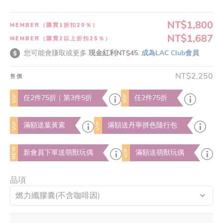
NT$1,800
MEMBER（購買1折扣20％）
NT$1,687
MEMBER（購買2以上折扣25％）
您可能會賺取或更多
現金紅利NT$45.
成為LAC Club會員
NT$2,250
售價
VIP
VIP
任2件75折｜第3件5折
任2件75折
VIP
VIP
滿額送葉黃素
滿額送丹寧拼色隨行包
NEW
VIP
新會員下單送萌獸玩偶
滿額送萌獸玩偶
品項
燃力纖膠囊(不含咖啡因)