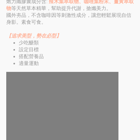
燃力纖膠囊成分含:
辣木葉萃取物、咖哩葉粉末、薑黃萃取
物
等天然草本精華，幫助提升代謝，搶孅美力。
國外夯品，不含咖啡因等刺激性成分，讓您輕鬆展現自信
身影。素食可食。
【追求美型，勢在必型】
少吃醣類
設定目標
搭配營養品
適量運動