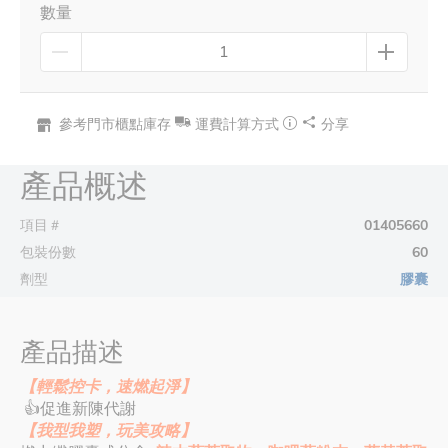
數量
參考門市櫃點庫存
運費計算方式
分享
產品概述
項目＃
01405660
包裝份數
60
劑型
膠囊
產品描述
【輕鬆控卡，速燃起淨】
👍促進新陳代謝
【我型我塑，玩美攻略】