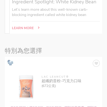
Ingredient Spotlight: White Kidney Bean
Let’s learn more about this well-known carb-
blocking ingredient called white kidney bean
LEARN MORE
特別為您選擇
LAC LEANCUT®
超纖奶昔粉-巧克力口味
(672公克)