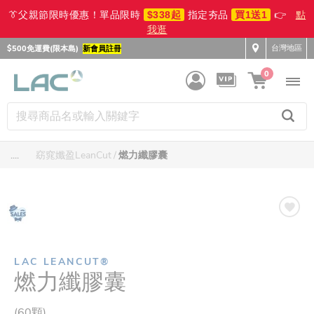
👔父親節限時優惠！單品限時
$338起
指定夯品
買1送1
👉
點
我逛
台灣地區
$500免運費(限本島)
新會員註冊
0
....
窈窕孅盈LeanCut
燃力纖膠囊
LAC LEANCUT®
燃力纖膠囊
(60顆)