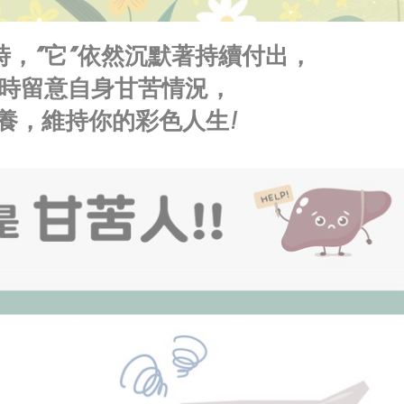
時，”它”依然沉默著持續付出，
時留意自身甘苦情況，
養，維持你的彩色人生!