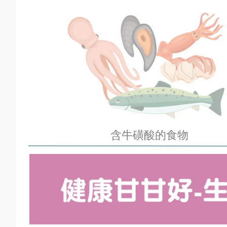
含牛磺酸的食物