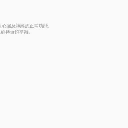
肉.心臟及神經的正常功能。
以維持血鈣平衡。