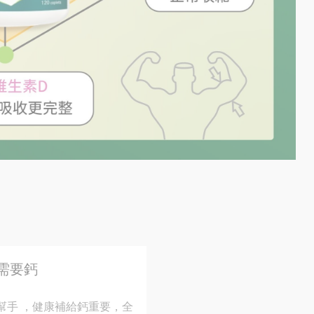
需要鈣
幫手 ，健康補給鈣重要，全