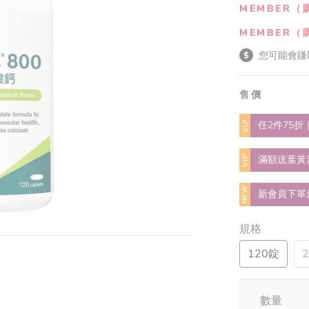
MEMBER（
MEMBER（
您可能會賺
售價
VIP
任2件75折
VIP
滿額送葉黃
NEW
新會員下單
規格
120錠
數量