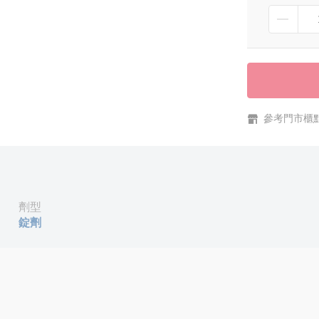
參考門市櫃
劑型
錠劑