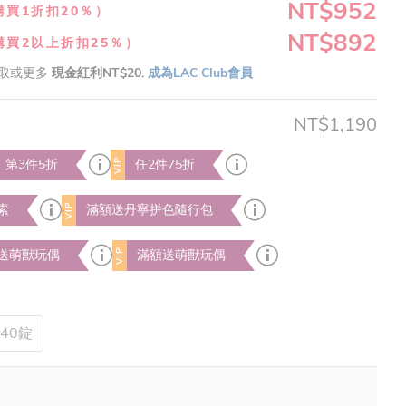
NT$952
購買1折扣20％）
NT$892
購買2以上折扣25％）
取或更多
現金紅利NT$20.
成為LAC Club會員
NT$1,190
VIP
｜第3件5折
任2件75折
VIP
素
滿額送丹寧拼色隨行包
VIP
送萌獸玩偶
滿額送萌獸玩偶
240錠