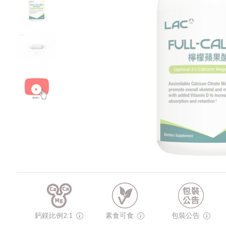
鈣鎂比例2:1
素食可食
包裝公告