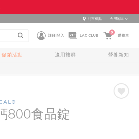
逛
門市櫃點
台灣地區
0
註冊|登入
LAC CLUB
購物車
促銷活動
適用族群
營養新知
LCAL®
鈣800食品錠