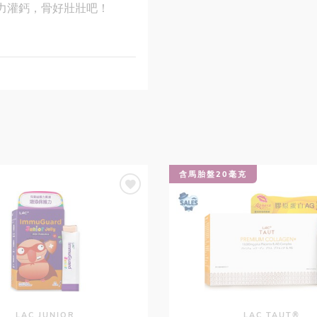
力灌鈣，骨好壯壯吧！
含馬胎盤20毫克
LAC JUNIOR
LAC TAUT®