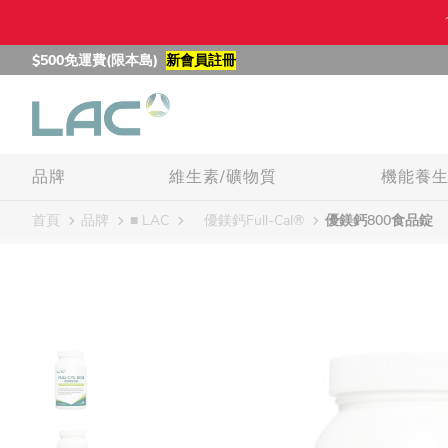
$500免運費(限本島)
新會員註冊
品牌
維生素/礦物質
機能養
首頁
品牌
■ LAC
優鎂鈣Full-Cal®
優鎂鈣800食品錠