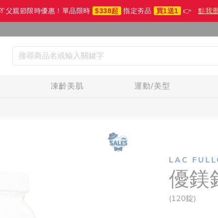
👔父親節限時優惠！單品限時
$338起
指定夯品
買1送1
👉
點我
生
凍齡美肌
運動/美型
LAC FUL
優鎂
(120錠)