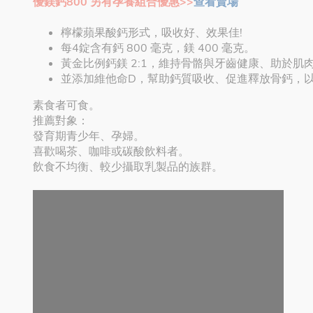
優鎂鈣800 另有孕養組合優惠>>
查看賣場
檸檬蘋果酸鈣形式，吸收好、效果佳!
每4錠含有鈣 800 毫克，鎂 400 毫克。
黃金比例鈣鎂 2:1，維持骨骼與牙齒健康、助於肌
並添加維他命D，幫助鈣質吸收、促進釋放骨鈣，
素食者可食。
推薦對象：
發育期青少年、孕婦。
喜歡喝茶、咖啡或碳酸飲料者。
飲食不均衡、較少攝取乳製品的族群。