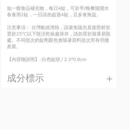
如一般食品補充物，每日4錠，可於早/晚餐隨開水
各食用2錠，一日請勿超過4錠，且多食無益。
注意事項： 台灣氣候溼熱，請避免陽光直接照射並
置於25°C以下陰涼乾燥處保存，請勿置於孩童易取
處。不同批次的錠劑顏色會隨著原料批次而有些微
差異。
【內容物說明】: 白色錠狀 / 2.3*0.8cm
成分標示