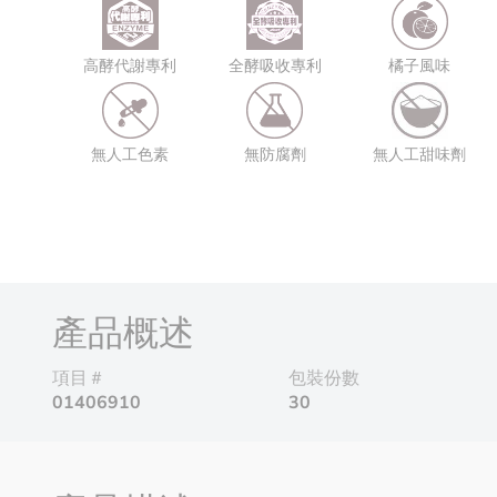
高酵代謝專利
全酵吸收專利
橘子風味
無人工色素
無防腐劑
無人工甜味劑
產品概述
項目＃
包裝份數
01406910
30