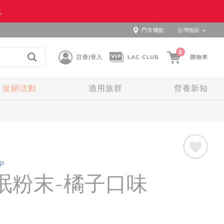
逛
門市櫃點
台灣地區
0
註冊|登入
LAC CLUB
購物車
促銷活動
適用族群
營養新知
P
眠粉末-橘子口味