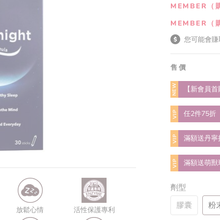
MEMBER（
MEMBER（
您可能會賺
售價
NEW
【新會員首
VIP
任2件75折
VIP
滿額送丹寧
VIP
滿額送萌獸
劑型
膠囊
粉
放鬆心情
活性保護專利