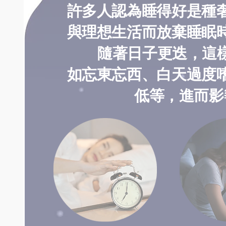
許多人認為睡得好是種
與理想生活而放棄睡眠
隨著日子更迭，這樣
如忘東忘西、白天過度
低等，進而影