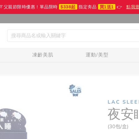
👔父親節限時優惠！單品限時
$338起
指定夯品
買1送1
👉
點我
生
凍齡美肌
運動/美型
LAC SLEE
夜安
(30包/盒)