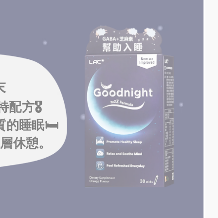
末
方🎖️
的睡眠🛏️
深層休憩。