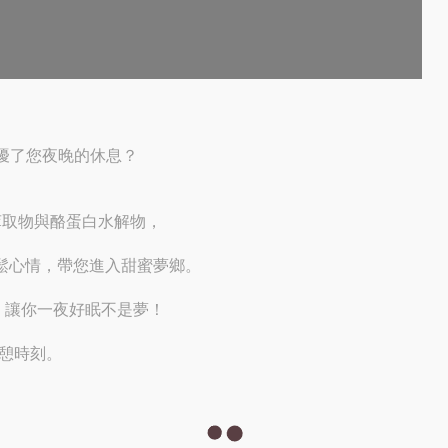
擾了您夜晚的休息？
胚芽萃取物與酪蛋白水解物，
放鬆心情，帶您進入甜蜜夢鄉。
，讓你一夜好眠不是夢！
休憩時刻。