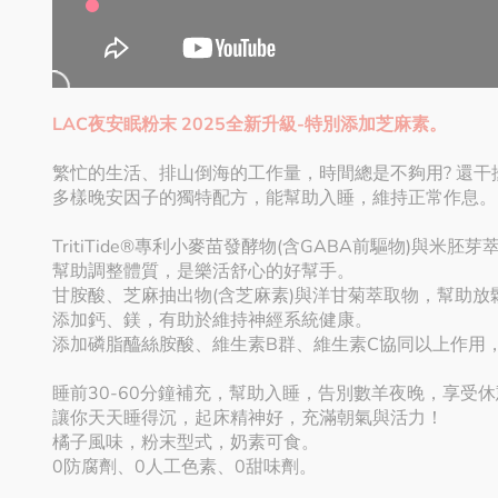
LAC夜安眠粉末 2025全新升級-特別添加芝麻素。
繁忙的生活、排山倒海的工作量，時間總是不夠用? 還干
多樣晚安因子的獨特配方，能幫助入睡，維持正常作息。
TritiTide®專利小麥苗發酵物(含GABA前驅物)與米
幫助調整體質，是樂活舒心的好幫手。
甘胺酸、芝麻抽出物(含芝麻素)與洋甘菊萃取物，幫助
添加鈣、鎂，有助於維持神經系統健康。
添加磷脂醯絲胺酸、維生素B群、維生素C協同以上作用
睡前30-60分鐘補充，幫助入睡，告別數羊夜晚，享受
讓你天天睡得沉，起床精神好，充滿朝氣與活力！
橘子風味，粉末型式，奶素可食。
0防腐劑、0人工色素、0甜味劑。