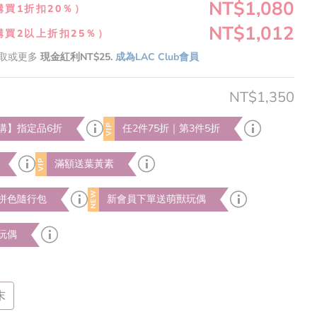
NT$1,080
購買1折扣20％）
NT$1,012
購買2以上折扣25％）
取或更多
現金紅利NT$25.
成為LAC Club會員
NT$1,350
VIP
購】指定品6折
任2件75折｜第3件5折
VIP
滿額送葉黃素
NEW
拼色隨行包
新會員下單送萌獸玩偶
玩偶
末