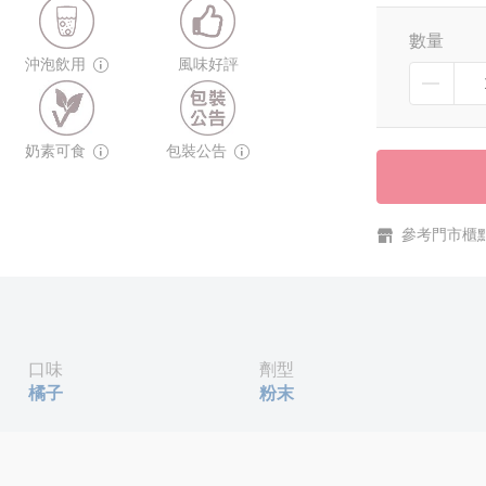
數量
沖泡飲用
風味好評
奶素可食
包裝公告
參考門市櫃
口味
劑型
橘子
粉末