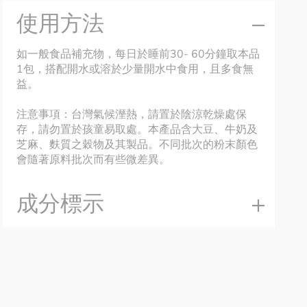
使用方法
如一般食品補充物，每日於睡前30- 60分鐘取本品
1包，搭配開水或溶於少量開水中食用，且多食無
益。
注意事項：台灣氣候溼熱，請置於陰涼乾燥處保
存，請勿置於孩童易取處。本產品含大豆、牛奶及
芝麻、麩質之穀物及其製品。不同批次的粉末顏色
會隨著原料批次而有些微差異。
成分標示