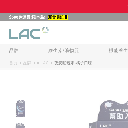
$500免運費(限本島)
新會員註冊
品牌
維生素/礦物質
機能養
首頁
品牌
■ LAC
夜安眠粉末-橘子口味