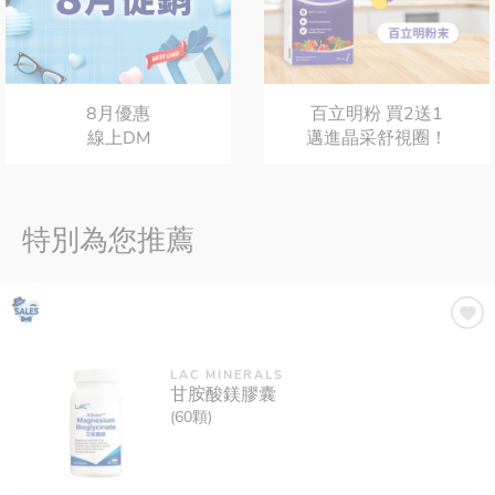
8月優惠
百立明粉 買2送1
線上DM
邁進晶采舒視圈！
特別為您推薦
LAC MINERALS
甘胺酸鎂膠囊
(60顆)