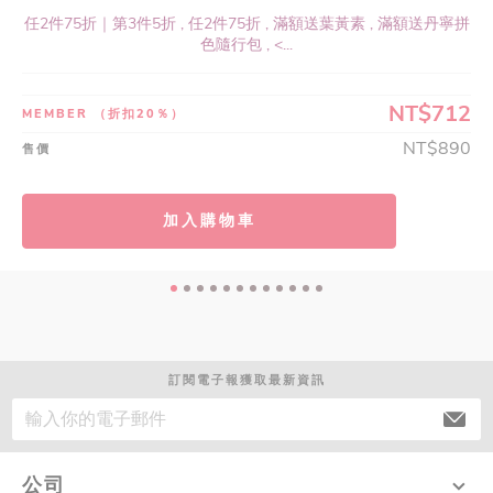
任2件75折｜第3件5折 , 任2件75折 , 滿額送葉黃素 , 滿額送丹寧拼
色隨行包 , <...
NT$712
MEMBER
（折扣20％）
NT$890
售價
加入購物車
訂閱電子報獲取最新資訊
公司