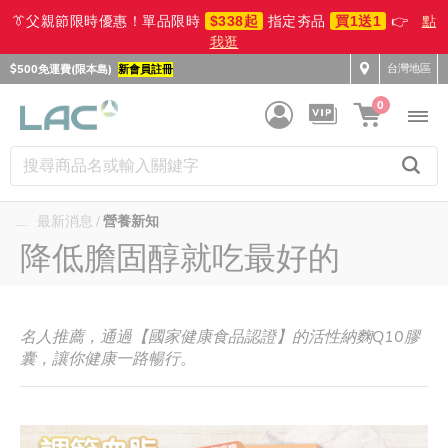
👔父親節限時優惠！單品限時
$338起
指定夯品
買1送1
👉
點
我逛
台灣地區
$500免運費(限本島)
新會員註冊
0
....
最新消息
營養新知
降低膽固醇就吃最好的
名人推薦，通過【國家健康食品認證】的活性納麴Q10膠
囊，讓你健康一路暢行。