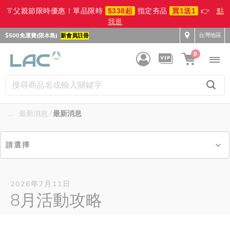
👔父親節限時優惠！單品限時
$338起
指定夯品
買1送1
👉
點
我逛
台灣地區
$500免運費(限本島)
新會員註冊
0
....
最新消息
最新消息
請選擇
2026年7月11日
8月活動攻略