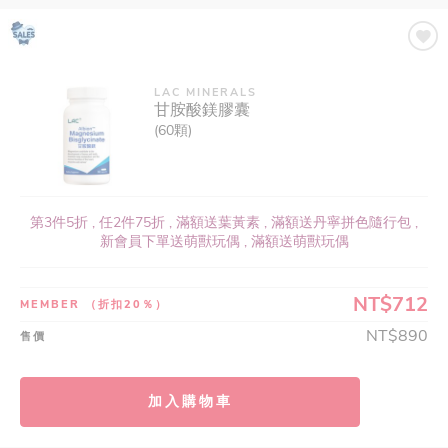
LAC MINERALS
甘胺酸鎂膠囊
(60顆)
第3件5折 , 任2件75折 , 滿額送葉黃素 , 滿額送丹寧拼色隨行包 ,
新會員下單送萌獸玩偶 , 滿額送萌獸玩偶
NT$712
MEMBER
（折扣20％）
NT$890
售價
加入購物車