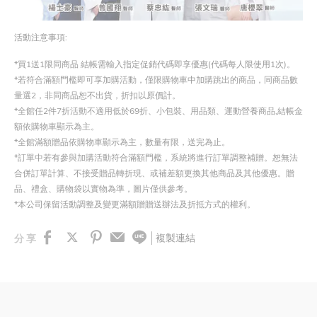
活動注意事項:
*買1送1限同商品 結帳需輸入指定促銷代碼即享優惠(代碼每人限使用1次)。
*若符合滿額門檻即可享加購活動
，僅限購物車中加購跳出的商品，同商品數
量選2
，非同商品恕不出貨
，折扣以原價計
。
*全館任2件7折活動不適用低於69折、小包裝、用品類、運動營養商品,結帳金
額依購物車顯示為主。
*全館滿額贈品依購物車顯示為主，數量有限，送完為止。
*訂單中若有參與加購活動符合滿額門檻，系統將進行訂單調整補贈。恕無法
合併訂單計算、不接受贈品轉折現、或補差額更換其他商品及其他優惠。贈
品
、
禮盒
、
購物袋以實物為準
，
圖片僅供參考
。
*本公司保留活動調整及變更滿額贈贈送辦法及折抵方式的權利。
複製連結
分享