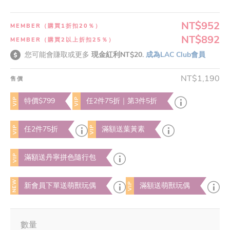
NT$952
MEMBER（購買1折扣20％）
NT$892
MEMBER（購買2以上折扣25％）
您可能會賺取或更多
現金紅利NT$20.
成為LAC Club會員
NT$1,190
售價
VIP
VIP
特價$799
任2件75折｜第3件5折
VIP
VIP
任2件75折
滿額送葉黃素
VIP
滿額送丹寧拼色隨行包
NEW
VIP
新會員下單送萌獸玩偶
滿額送萌獸玩偶
數量