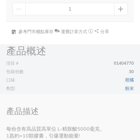
參考門市櫃點庫存
運費計算方式
分享
產品概述
項目＃
01404770
包裝份數
30
口味
柑橘
劑型
粉末
產品描述
每份含有高品質高單位 L-精胺酸5000毫克。
1匙約=10顆膠囊，引爆運動能量!