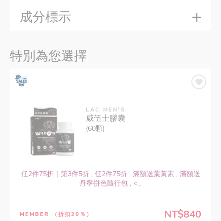
成分標示
特別為您選擇
LAC MEN'S
威伍士膠囊
(60顆)
任2件75折｜第3件5折 , 任2件75折 , 滿額送葉黃素 , 滿額送
丹寧拼色隨行包 , <...
NT$840
MEMBER
（折扣20％）