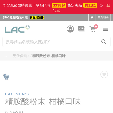
👔父親節限時優惠！單品限時
$338起
指定夯品
買1送1
👉
點
我逛
台灣地區
$500免運費(限本島)
新會員註冊
0
....
男仕保健♂️
精胺酸粉末-柑橘口味
LAC MEN'S
精胺酸粉末-柑橘口味
(270公克)