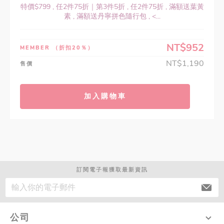
特價$799 , 任2件75折｜第3件5折 , 任2件75折 , 滿額送葉黃
素 , 滿額送丹寧拼色隨行包 , <...
NT$952
MEMBER
（折扣20％）
NT$1,190
售價
加入購物車
訂閱電子報獲取最新資訊
公司