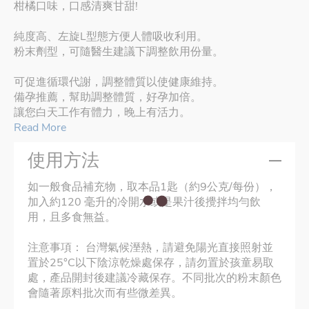
柑橘口味，口感清爽甘甜!
純度高、左旋L型態方便人體吸收利用。
粉末劑型，可隨醫生建議下調整飲用份量。
可促進循環代謝，調整體質以使健康維持。
備孕推薦，幫助調整體質，好孕加倍。
讓您白天工作有體力，晚上有活力。
Read More
使用方法
如一般食品補充物，取本品1匙（約9公克/每份），
加入約120 毫升的冷開水或是果汁後攪拌均勻飲
用，且多食無益。
注意事項： 台灣氣候溼熱，請避免陽光直接照射並
置於25°C以下陰涼乾燥處保存，請勿置於孩童易取
處，產品開封後建議冷藏保存。不同批次的粉末顏色
會隨著原料批次而有些微差異。