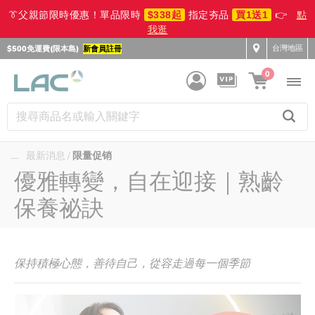
👔父親節限時優惠！單品限時
$338起
指定夯品
買1送1
👉
點
我逛
台灣地區
$500免運費(限本島)
新會員註冊
0
....
最新消息
限量促销
優雅轉變，自在迎接｜熟齡
保養祕訣
蛋白質
保持積極心態，善待自己，從容走過每一個季節