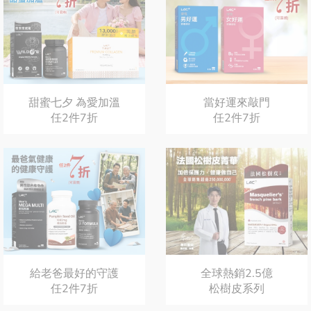
甜蜜七夕 為愛加溫
當好運來敲門
任2件7折
任2件7折
給老爸最好的守護
全球熱銷2.5億
任2件7折
松樹皮系列