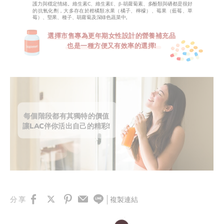
護力與穩定情緒。維生素C、維生素E、β-胡蘿蔔素、多酚類與硒都是很好
的抗氧化劑，大多存在於柑橘類水果（橘子、檸檬）、莓果（藍莓、草
莓）、堅果、種子、胡蘿蔔及深綠色蔬菜中。
選擇市售專為更年期女性設計的營養補充品
也是一種方便又有效率的選擇!
每個階段都有其獨特的價值
讓LAC伴你活出自己的精彩!
複製連結
分享