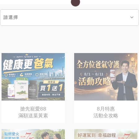
請選擇
搶先寵愛88
8月特惠
滿額送葉黃素
活動全攻略