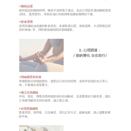
⭐️睡眠品質
維持固定的睡眠時間、睡前不使用電子產品，為自己營造舒適的睡眠環境
(燈光、溫溼度等)，有助於減少失眠與降低睡眠期間的干擾。
⭐️飲食習慣
採用高纖低油低糖的飲食原則，多攝取蛋白質、新鮮蔬果、大豆類製品與
高鈣食物…等，同時避免咖啡因與酒精攝取。
2. 心理調適：
/ 接納變化 自在前行/
⭐️情緒感受與表達
學會觀察自我情緒變化，接受自己的任何狀態，並與伴侶或好友分享心
情，不要獨自承受壓力。
⭐️建立支持網絡
伴侶、朋友、專業諮商師都是很好的傾聽者，也是重要的力量來源，讓自
己有被理解與支持的感受，減少孤立感。
⭐️自我照顧練習
透過冥想、深呼吸、正念練習、寫日記等方式，緩解焦慮，讓心靈重新獲
得平衡。