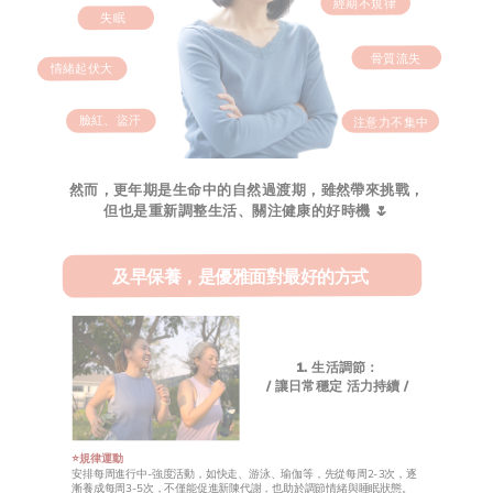
經期不規律
失眠
骨質流失
情緒起伏大
臉紅、盜汗
注意力不集中
然而，更年期是生命中的自然過渡期，雖然帶來挑戰，
但也是重新調整生活、關注健康的好時機 🌷
及早保養，是優雅面對最好的方式
1. 生活調節：
/ 讓日常穩定 活力持續 /
⭐️規律運動
安排每周進行中-強度活動，如快走、游泳、瑜伽等，先從每周2-3次，逐
漸養成每周3-5次，不僅能促進新陳代謝，也助於調節情緒與睡眠狀態。