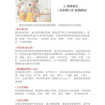
3. 營養補充：
/ 為身體打底 健康續航/
適當的營養補充能有效協助應對轉變，持身體調節與日常能量。
⭐️
維生素B群
穩定神經系統，減少疲勞感與焦慮，幫助提升專注力與情緒調節能力，研
究顯示B群有助於減少心血管疾病風險。常見的B群食物來源包括深綠色蔬
菜（菠菜、羽衣甘藍）、全穀類（糙米、燕麥）、堅果、豆類、魚類、
蛋、牛肉和內臟。
⭐️
鈣質/鎂/維生素D
幫助維持骨骼密度與整體骨骼健康，減少骨質疏鬆風險，並緩解肌肉緊
張，鎂與維生素D都是幫助鈣質吸收的重要營養。食物來源包括乳製品（牛
奶、優格、起司）、深綠色蔬菜（菠菜、羽衣甘藍）、堅果、豆類、小魚
乾，以及富含維生素D的食物如鮭魚、沙丁魚和蛋黃。適度的曬太陽也是自
然獲取維生素D的方式喔!
⭐️
磷脂醯絲胺酸 & 魚油
有助維持記憶力、思緒清晰、提升專注力，也有助於穩定情緒與心血管健
康。魚類（鮭魚、沙丁魚、鯖魚、鯡魚、鱈魚）、內臟（豬肝、牛腦）、
大豆，以及亞麻籽、奇亞籽和核桃（植物性Omega-3），都是很好的食物
來源喔!
⭐️
大豆異黃酮
天然植物性雌激素，能緩更年期的不適感，也有助於心血管健康。常見的食
物來源如：大豆製品（豆腐、豆漿、毛豆、納豆、味噌）、黃豆粉和豆皮。
⭐️
抗氧化營養
抗氧化營養素能中和自由基，減少細胞損傷，還能改善皮膚彈性、提升保