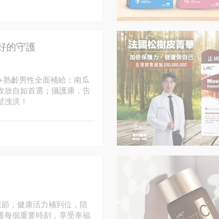
好的守護
0+熟齡男性全面補給；南瓜
收放自如首選；攝護康，告
鬆洩洪！
親節，健康活力補到位，陪
護每個重要時刻，享受幸福