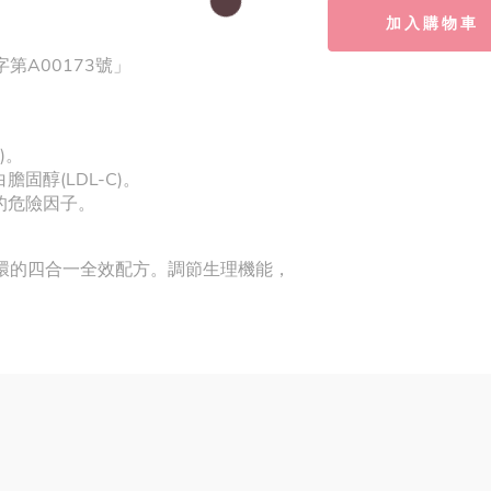
加入購物車
第A00173號」
)。
固醇(LDL-C)。
的危險因子。
好循環的四合一全效配方。調節生理機能，