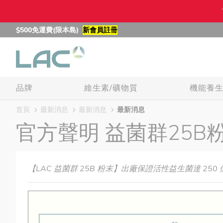
$500免運費(限本島)
新會員註冊
品牌
維生素/礦物質
機能養
首頁
最新消息
最新消息
最新消息
官方聲明 益菌群25B
【LAC 益菌群 25B 粉末】出廠保證活性益生菌達 