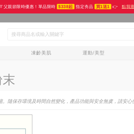
👔父親節限時優惠！單品限時
$338起
指定夯品
買1送1
👉
點我
生
凍齡美肌
運動/美型
粉末
250 億。隨保存環境及時間自然變化，產品功能與安全無虞，請安心