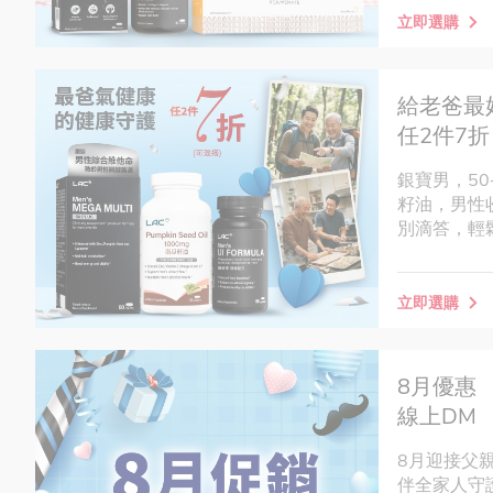
立即選購
給老爸最
任2件7折
銀寶男，5
籽油，男性
別滴答，輕
立即選購
8月優惠
線上DM
8月迎接父
伴全家人守