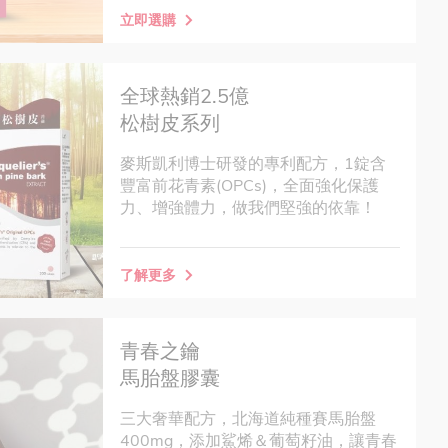
立即選購
全球熱銷2.5億
松樹皮系列
麥斯凱利博士研發的專利配方，1錠含
豐富前花青素(OPCs)，全面強化保護
力、增強體力，做我們堅強的依靠！
了解更多
青春之鑰
馬胎盤膠囊
三大奢華配方，北海道純種賽馬胎盤
400mg，添加鯊烯＆葡萄籽油，讓青春