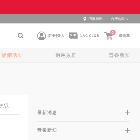
逛
門市櫃點
台灣地區
0
註冊|登入
LAC CLUB
購物車
促銷活動
適用族群
營養新知
使用。
最新消息
營養新知