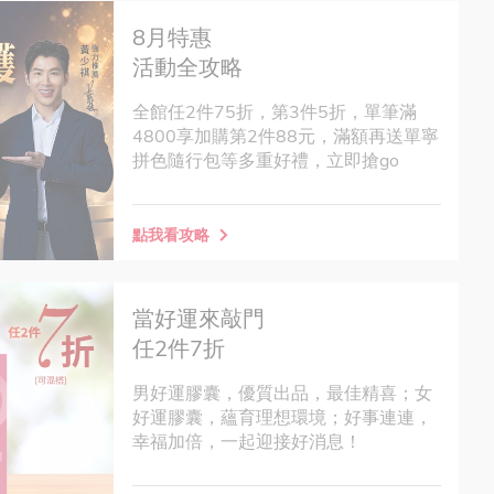
8月特惠
活動全攻略
全館任2件75折，第3件5折，單筆滿
4800享加購第2件88元，滿額再送單寧
拼色隨行包等多重好禮，立即搶go
點我看攻略
當好運來敲門
任2件7折
男好運膠囊，優質出品，最佳精喜；女
好運膠囊，蘊育理想環境；好事連連，
幸福加倍，一起迎接好消息！