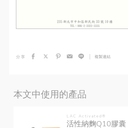
複製連結
分享
本文中使用的產品
LAC Activated®
活性納麴Q10膠囊