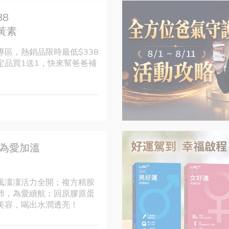
8
黃素
專區，熱銷品限時最低$338
定品買1送1，快來幫爸爸補
 為愛加溫
風凜凜活力全開；複方精胺
沛，為愛續航；回原膠原蛋
美容，喝出水潤透亮！