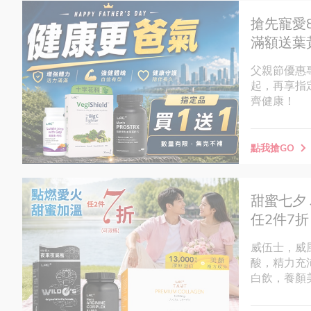
搶先寵愛8
滿額送葉
父親節優惠
起，再享指
齊健康！
點我搶GO
甜蜜七夕
任2件7折
威伍士，威
酸，精力充
白飲，養顏