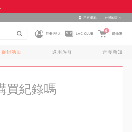
逛
門市櫃點
台灣地區
0
註冊|登入
LAC CLUB
購物車
促銷活動
適用族群
營養新知
購買紀錄嗎