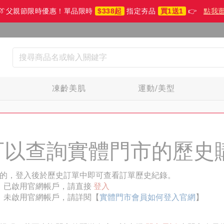
👔父親節限時優惠！單品限時
$338起
指定夯品
買1送1
👉
點我
生
凍齡美肌
運動/美型
可以查詢實體門市的歷史
的，登入後於歷史訂單中即可查看訂單歷史紀錄。
已啟用官網帳戶，請直接
登入
未啟用官網帳戶，請詳閱【
實體門市會員如何登入官網
】