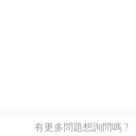
有更多問題想詢問嗎 ?