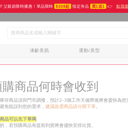
👔父親節限時優惠！單品限時
$338起
指定夯品
買1送1
👉
點我
生
凍齡美肌
運動/美型
預購商品何時會收到
庫存商品須與門市調撥，預計2-3個工作天備齊後將會盡快為您
避免耽誤到您的需求，
建議急需商品請分開下單
。
商品可以先下單嗎
的，若預購商品有提前到貨將會儘快安排出貨。