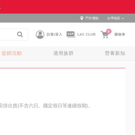
逛
門市櫃點
台灣地區
0
註冊|登入
LAC CLUB
購物車
促銷活動
適用族群
營養新知
安排出貨(不含六日、國定假日等連續假期)。