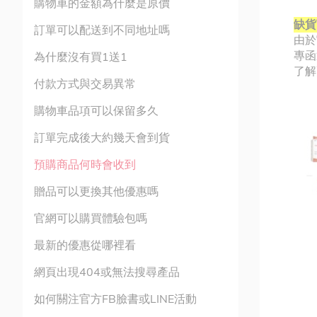
購物車的金額為什麼是原價
缺貨
訂單可以配送到不同地址嗎
由於
專函
為什麼沒有買1送1
了解
付款方式與交易異常
購物車品項可以保留多久
訂單完成後大約幾天會到貨
預購商品何時會收到
贈品可以更換其他優惠嗎
官網可以購買體驗包嗎
最新的優惠從哪裡看
網頁出現404或無法搜尋產品
如何關注官方FB臉書或LINE活動