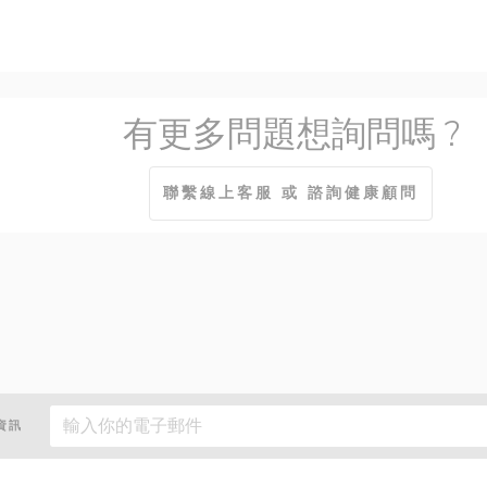
有更多問題想詢問嗎 ?
聯繫線上客服 或 諮詢健康顧問
資訊