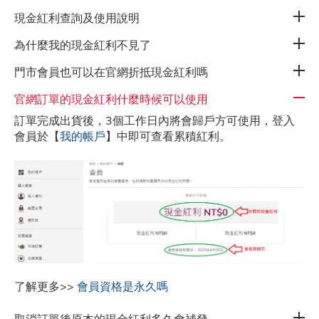
現金紅利查詢及使用說明
為什麼我的現金紅利不見了
隱私權政策
門市會員也可以在官網折抵現金紅利嗎
官網訂單的現金紅利什麼時候可以使用
人力招募
訂單完成出貨後，3個工作日內將會歸戶方可使用，登入
會員於【
我的帳戶
】中即可查看累積紅利。
了解更多>>
會員資格是永久嗎