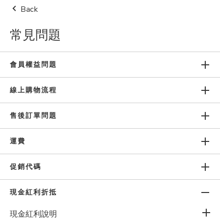
Back
👔父親節限時優惠！單品限時
$338起
指定夯品
買1送1
👉
點
我逛
常見問題
台灣地區
$500免運費(限本島)
新會員註冊
0
會員權益問題
線上購物流程
售後訂單問題
常見問題
運費
促銷代碼
關於我們
現金紅利折抵
網站使用條款
現金紅利說明