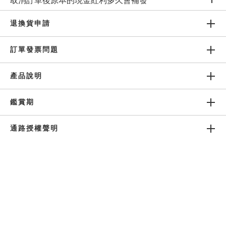
取消訂單後原本的現金紅利多久會補發
有更多問題想詢問嗎 ?
退換貨申請
聯繫線上客服 或 諮詢健康顧問
訂單發票問題
產品說明
鑑賞期
訂閱電子報獲取最新資訊
通路授權聲明
公司
帳戶
會員權益