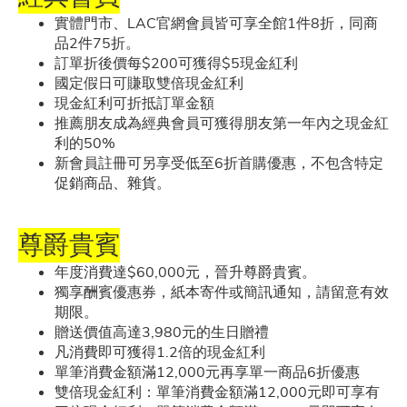
實體門市、LAC官網會員皆可享全館1件8折，同商
品2件75折。
訂單折後價每$200可獲得$5現金紅利
隱私權政策
國定假日可賺取雙倍現金紅利
現金紅利可折抵訂單金額
推薦朋友成為經典會員可獲得朋友第一年內之現金紅
利的50%
人力招募
新會員註冊可另享受低至6折首購優惠，不包含特定
促銷商品、雜貨。
尊爵貴賓
年度消費達$60,000元，晉升尊爵貴賓。
獨享酬賓優惠券，紙本寄件或簡訊通知，請留意有效
期限。
贈送價值高達3,980元的生日贈禮
凡消費即可獲得1.2倍的現金紅利
單筆消費金額滿12,000元再享單一商品6折優惠
雙倍現金紅利：單筆消費金額滿12,000元即可享有