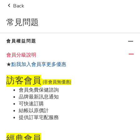
Back
👔父親節限時優惠！單品限時
$338起
指定夯品
買1送1
👉
點
我逛
常見問題
台灣地區
$500免運費(限本島)
新會員註冊
0
會員權益問題
會員分級說明
★
點我加入會員享更多優惠
訪客會員
常見問題
(非會員無優惠)
會員免費保健諮詢
品牌最新訊息通知
可快速訂購
關於我們
結帳以原價計
提供訂單宅配服務
網站使用條款
經典會員