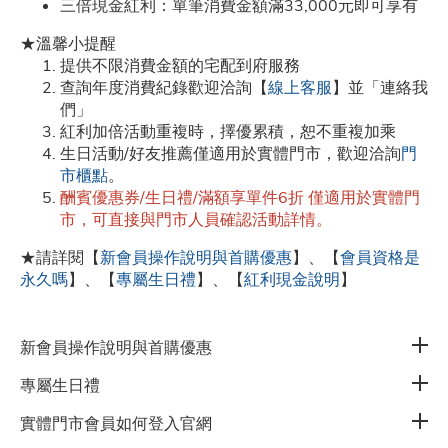
三倍現金紅利：單筆消費金額滿33,000元即可享有
有更多問題想詢問嗎 ?
★溫馨小提醒
提供不限消費金額的宅配到府服務
查詢年度消費紀錄歡迎洽詢【
線上客服
】並「連絡我
聯繫線上客服 或 諮詢健康顧問
們」
紅利加倍活動重複時，擇優累積，恕不重複加乘
生日活動/好友推薦僅適用於實體門市，歡迎洽詢
門
市櫃點
。
酬賓優惠券/生日禮/滿額享單件6折 僅適用於實體門
訂閱電子報獲取最新資訊
市，可直接與門市人員確認活動詳情。
★請詳閱【
新會員操作說明與首購優惠
】、【
會員資格是
永久嗎
】、【
專屬生日禮
】、【
紅利現金說明
】
公司
新會員操作說明與首購優惠
帳戶
專屬生日禮
實體門市會員如何登入官網
會員權益