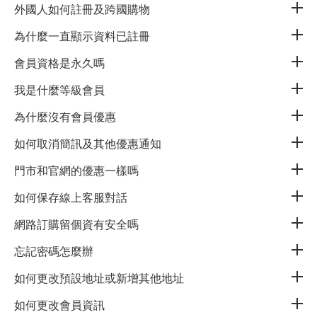
外國人如何註冊及跨國購物
為什麼一直顯示資料已註冊
客戶服務
會員資格是永久嗎
我是什麼等級會員
追蹤我們
為什麼沒有會員優惠
如何取消簡訊及其他優惠通知
支付方式
門市和官網的優惠一樣嗎
安全認證
如何保存線上客服對話
網路訂購留個資有安全嗎
忘記密碼怎麼辦
如何更改預設地址或新增其他地址
©
2026
新加坡商利維喜開發股份有限公司台灣分公司 版權所有 .
LAC
如何更改會員資訊
DISTRIBUTION PTE. LTD. TAIWAN BRANCH. ALL RIGHTS RESERVED.
This
site is protected by reCAPTCHA and the Google
Privacy Policy
and
Terms of