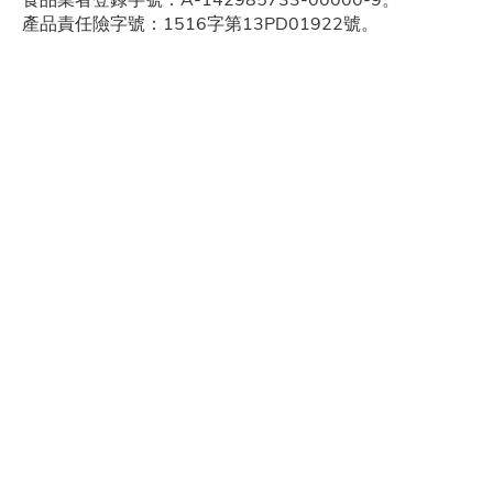
食品業者登錄字號：A-142985733-00000-9。
產品責任險字號：1516字第13PD01922號。
有更多問題想詢問嗎 ?
聯繫線上客服 或 諮詢健康顧問
訂閱電子報獲取最新資訊
公司
帳戶
會員權益