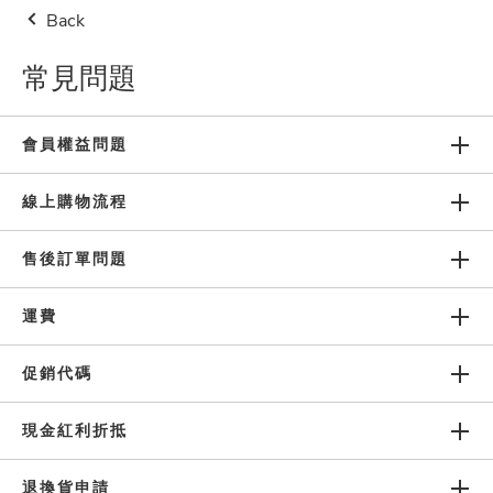
Back
👔父親節限時優惠！單品限時
$338起
指定夯品
買1送1
👉
點
我逛
常見問題
台灣地區
$500免運費(限本島)
新會員註冊
0
會員權益問題
線上購物流程
售後訂單問題
常見問題
運費
促銷代碼
關於我們
現金紅利折抵
網站使用條款
退換貨申請