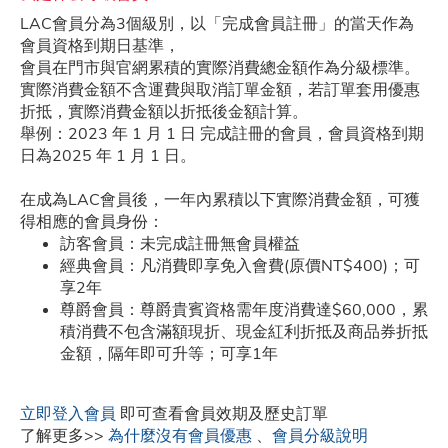
LAC會員分為3個級別，以「完成會員註冊」的當天作為
會員資格到期日基準，
會員在門市與官網累積的實際消費總金額作為分級標準。
隱私權政策
實際消費金額不含運費與取消訂單金額，若訂單套用優惠
折抵，實際消費金額以折抵後金額計算。
舉例：2023 年 1 月 1 日 完成註冊的會員，會員資格到期
日為2025 年 1 月 1 日。
人力招募
在成為LAC會員後，一年內累積以下實際消費金額，可獲
得相應的會員身份：
訪客會員：未完成註冊無會員權益
經典會員：凡消費即享免入會費(原價NT$400)；可
享2年
尊爵會員：尊爵貴賓資格需年度消費達$60,000，累
積消費不包含滿額現折、現金紅利折抵及商品券折抵
金額，隔年即可升等；可享1年
立即登入會員
即可查看會員效期及歷史訂單
了解更多>>
為什麼沒有會員優惠
、
會員分級說明