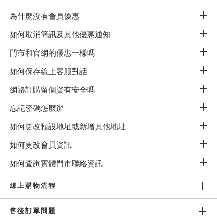
有更多問題想詢問嗎 ?
為什麼沒有會員優惠
如何取消簡訊及其他優惠通知
聯繫線上客服 或 諮詢健康顧問
門市和官網的優惠一樣嗎
如何保存線上客服對話
網路訂購留個資有安全嗎
訂閱電子報獲取最新資訊
忘記密碼怎麼辦
如何更改預設地址或新增其他地址
如何更改會員資訊
公司
如何查詢實體門市聯絡資訊
帳戶
線上購物流程
售後訂單問題
會員權益