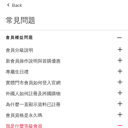
Back
👔父親節限時優惠！單品限時
$338起
指定夯品
買1送1
👉
點
我逛
常見問題
台灣地區
$500免運費(限本島)
新會員註冊
0
會員權益問題
會員分級說明
新會員操作說明與首購優惠
專屬生日禮
常見問題
實體門市會員如何登入官網
外國人如何註冊及跨國購物
關於我們
為什麼一直顯示資料已註冊
會員資格是永久嗎
網站使用條款
我是什麼等級會員